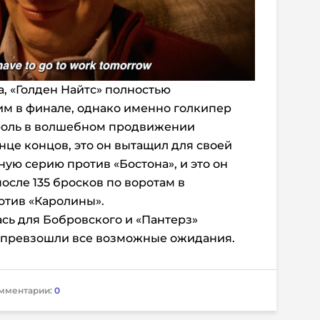
а, «Голден Найтс» полностью
м в финале, однако именно голкипер
роль в волшебном продвижении
нце концов, это он вытащил для своей
ую серию против «Бостона», и это он
после 135 бросков по воротам в
тив «Каролины».
ась для Бобровского и «Пантерз»
о превзошли все возможные ожидания.
мментарии:
0