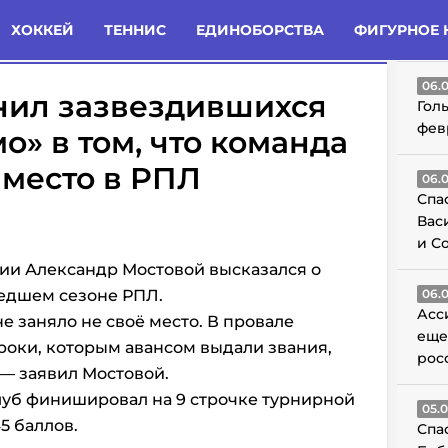
татьи
Комменты
Новости
ХОККЕЙ
ТЕННИС
ЕДИНОБОРСТВА
ФИГУРНОЕ 
ГО
06.
нил зазвездившихся
Гол
фев
о» в том, что команда
 место в РПЛ
06.
Спа
Вас
и С
ии Александр Мостовой высказался о
шедшем сезоне РПЛ.
06.
Асс
 заняло не своё место. В провале
еще
роки, которым авансом выдали звания,
рос
 — заявил Мостовой.
луб финишировал на 9 строчке турнирной
05.
5 баллов.
Спа