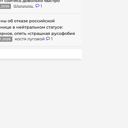
ут сойтись довольно быстро
Шшшшщ..
1
1.2026
ны об отказе российской
нице в нейтральном статусе:
ерное, опять «страшная русофобия
костя луговой
1
1.2026