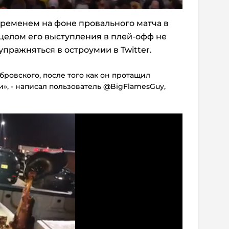
ременем на фоне провального матча в
целом его выступления в плей-офф не
ражняться в остроумии в Twitter.
бровского, после того как он протащил
и», - написал пользователь @BigFlamesGuy,