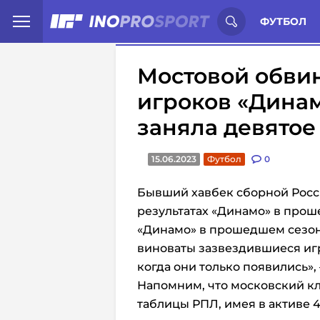
Иностранцы о спорте России:
С
ФУТБОЛ
Мостовой обви
игроков «Динам
заняла девятое
15.06.2023
Футбол
0
Бывший хавбек сборной Росс
результатах «Динамо» в про
«Динамо» в прошедшем сезоне
виноваты зазвездившиеся иг
когда они только появились»,
Напомним, что московский к
таблицы РПЛ, имея в активе 4