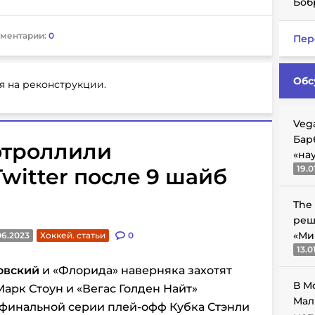
Боб
ментарии:
0
Пер
Обс
я на реконструкции.
Veg
Бар
отроллили
«на
19.0
witter после 9 шайб
The
реш
«Ми
06.2023
Хоккей. статьи
0
13.0
овский
и «Флорида» наверняка захотят
В М
Марк Стоун и «Вегас Голден Найт»
Мал
 финальной серии плей-офф Кубка Стэнли