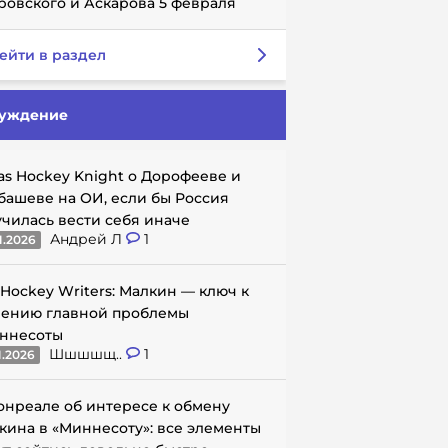
ровского и Аскарова 5 февраля
ейти в раздел
уждение
as Hockey Knight о Дорофееве и
башеве на ОИ, если бы Россия
училась вести себя иначе
Андрей Л
1
1.2026
 Hockey Writers: Малкин — ключ к
ению главной проблемы
ннесоты
Шшшшщ..
1
1.2026
онреале об интересе к обмену
кина в «Миннесоту»: все элементы