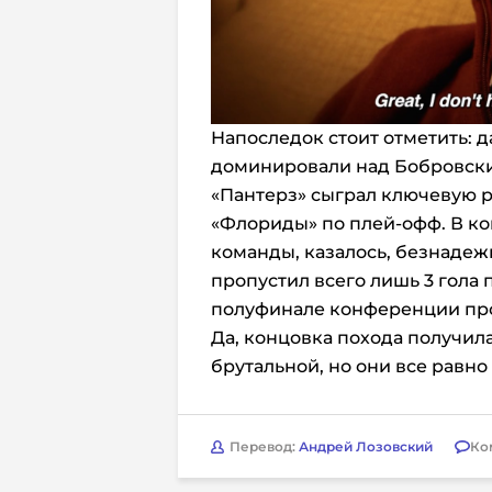
Напоследок стоит отметить: д
доминировали над Бобровски
«Пантерз» сыграл ключевую 
«Флориды» по плей-офф. В ко
команды, казалось, безнадежн
пропустил всего лишь 3 гола 
полуфинале конференции про
Да, концовка похода получил
брутальной, но они все равн
Перевод:
Андрей Лозовский
Ко