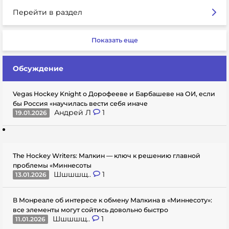
Перейти в раздел
Показать еще
Обсуждение
Vegas Hockey Knight о Дорофееве и Барбашеве на ОИ, если
бы Россия «научилась вести себя иначе
Андрей Л
1
19.01.2026
The Hockey Writers: Малкин — ключ к решению главной
проблемы «Миннесоты
Шшшшщ..
1
13.01.2026
В Монреале об интересе к обмену Малкина в «Миннесоту»:
все элементы могут сойтись довольно быстро
Шшшшщ..
1
11.01.2026