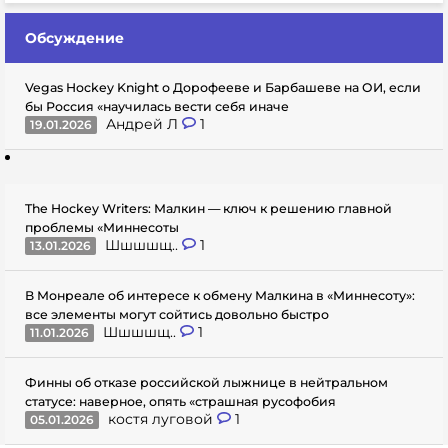
Обсуждение
Vegas Hockey Knight о Дорофееве и Барбашеве на ОИ, если
бы Россия «научилась вести себя иначе
Андрей Л
1
19.01.2026
The Hockey Writers: Малкин — ключ к решению главной
проблемы «Миннесоты
Шшшшщ..
1
13.01.2026
В Монреале об интересе к обмену Малкина в «Миннесоту»:
все элементы могут сойтись довольно быстро
Шшшшщ..
1
11.01.2026
Финны об отказе российской лыжнице в нейтральном
статусе: наверное, опять «страшная русофобия
костя луговой
1
05.01.2026