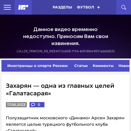
РАЗДЕЛЫ
ФУТБОЛ
Иностранцы о спорте России:
Статьи
Комменты
Новос
Захарян — одна из главных целей
«Галатасарая»
17.06.2023
0
Полузащитник московского «Динамо» Арсен Захарян
является целью турецкого футбольного клуба
«Галатасарай».