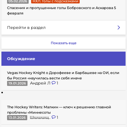
05.02.2026
НХЛ. Голы с подсказками
Спасения и пропущенные голы Бобровского и Аскарова 5
февраля
Перейти в раздел
Показать еще
Обсуждение
Vegas Hockey Knight о Дорофееве и Барбашеве на ОИ, если
бы Россия «научилась вести себя иначе
Андрей Л
1
19.01.2026
The Hockey Writers: Малкин — ключ к решению главной
проблемы «Миннесоты
Шшшшщ..
1
13.01.2026