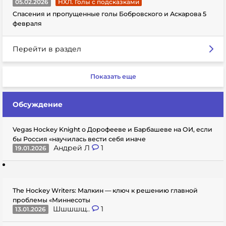
05.02.2026
НХЛ. Голы с подсказками
Спасения и пропущенные голы Бобровского и Аскарова 5
февраля
Перейти в раздел
Показать еще
Обсуждение
Vegas Hockey Knight о Дорофееве и Барбашеве на ОИ, если
бы Россия «научилась вести себя иначе
Андрей Л
1
19.01.2026
The Hockey Writers: Малкин — ключ к решению главной
проблемы «Миннесоты
Шшшшщ..
1
13.01.2026