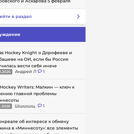
ровского и Аскарова 5 февраля
ейти в раздел
уждение
as Hockey Knight о Дорофееве и
башеве на ОИ, если бы Россия
училась вести себя иначе
Андрей Л
1
1.2026
 Hockey Writers: Малкин — ключ к
ению главной проблемы
ннесоты
Шшшшщ..
1
1.2026
онреале об интересе к обмену
кина в «Миннесоту»: все элементы