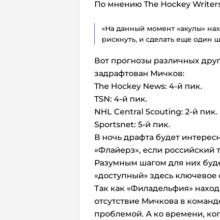
По мнению The Hockey Writer
«На данный момент «акулы» на
рискнуть, и сделать еще один ш
Вот прогнозы различных друг
задрафтован Мичков:
The Hockey News: 4-й пик.
TSN: 4-й пик.
NHL Central Scouting: 2-й пик.
Sportsnet: 5-й пик.
В ночь драфта будет интерес
«Флайерз», если российский 
Разумным шагом для них буде
«доступный» здесь ключевое 
Так как «Филадельфия» наход
отсутствие Мичкова в команде
проблемой. А ко времени, ког