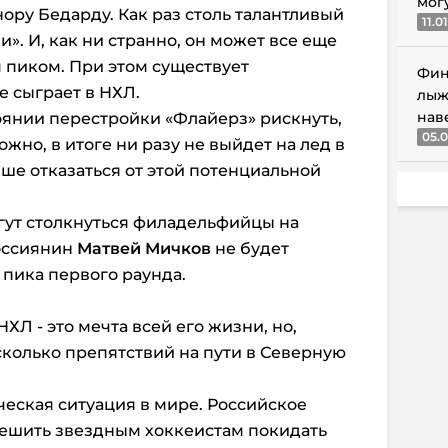
мог
ору Бедарду. Как раз столь талантливый
11.0
. И, как ни странно, он может все еще
м пиком. При этом существует
Фин
е сыграет в НХЛ.
лыж
нав
оянии перестройки «Флайерз» рискнуть,
05.0
жно, в итоге ни разу не выйдет на лед в
чше отказаться от этой потенциальной
гут столкнуться филадельфийцы на
оссиянин
Матвей Мичков
не будет
 пика первого раунда.
НХЛ - это мечта всей его жизни, но,
есколько препятствий на пути в Северную
ческая ситуация в мире. Российское
решить звездным хоккеистам покидать