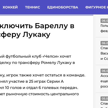
татьи
Комменты
Новости
ХОККЕЙ
ТЕННИС
ЕДИНОБОРСТВА
ФИГУРНОЕ 
ГО
06.
включить Бареллу в
Гол
фев
сферу Лукаку
06.
Спа
Вас
й футбольный клуб «Челси» хочет
и С
делку по трансферу Ромелу Лукаку в
06.
ку, игрок также хочет остаться в команде.
Асс
еще
ял участие в 25 играх Серии А
рос
ил 10 голов и отдал 6 голевых передач.
ает рыночную стоимость центрального
05.
Спа