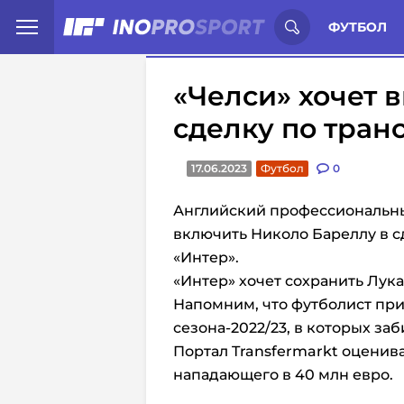
Иностранцы о спорте России:
С
ФУТБОЛ
«Челси» хочет 
сделку по тран
17.06.2023
Футбол
0
Английский профессиональны
включить Николо Бареллу в с
«Интер».
«Интер» хочет сохранить Лука
Напомним, что футболист прин
сезона-2022/23, в которых заб
Портал Transfermarkt оценив
нападающего в 40 млн евро.