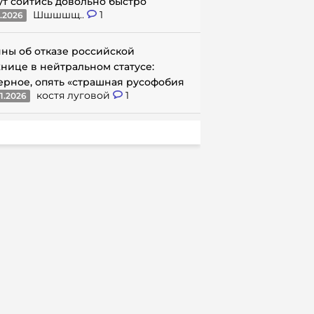
ут сойтись довольно быстро
Шшшшщ..
1
1.2026
ны об отказе российской
нице в нейтральном статусе:
ерное, опять «страшная русофобия
костя луговой
1
1.2026