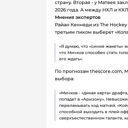
страну. Вторая - у Матвея за
2026 года. А между НХЛ и КХ
Мнения экспертов
Райан Кеннеди из The Hockey
третьим пиком выберет «Кола
«Я думаю, что «синие жакеты» вы
что Мичков способен стать топ
его ждать».
По прогнозам thescore.com, М
выбора:
«Мичков - «дикая карта» драфта
попадет в «Аризону». Невысок
переламывать ход матчей. «Кой
способной выходить в плей-офф
сверхъестественном таланте, к