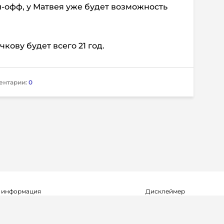
й-офф, у Матвея уже будет возможность
кову будет всего 21 год.
ентарии:
0
 информация
Дисклеймер
о о регистрации СМИ Эл №ФС77-72704
Редакция не несет ответ
альной службой по надзору в сфере
достоверность информа