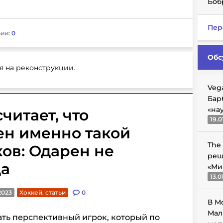
Боб
Пер
ии:
0
Обс
я на реконструкции.
Veg
Бар
«на
читает, что
19.0
ен именно такой
The
ков: Одарен не
реш
да
«Ми
13.0
2023
Хоккей. статьи
0
В М
Мал
ать перспективный игрок, который по