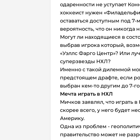
одаренности не уступает Конн
хоккеист нужен «Филадельфии»
оставаться доступным под 7-
вероятность, что он никогда н
Могут ли находящиеся в сост
выбрав игрока который, возмо
«Уэллс Фарго Центр»? Или лу
суперзвезды НХЛ?
Именно с такой дилеммой мо
предстоящем драфте, если р
выбран кем-то другим до 7-го
Мечта играть в НХЛ
Мичков заявлял, что играть в 
скорее всего, у него будет н
Америку.
Одна из проблем - геополити
правительство может не раз