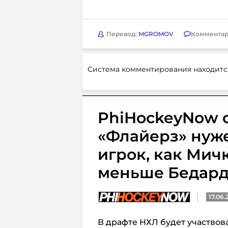
Перевод:
MGROMOV
Комментар
Система комментирования находитс
PhiHockeyNow с
«Флайерз» нуж
игрок, как Мич
меньше Бедар
17.06.
В драфте НХЛ будет участвов