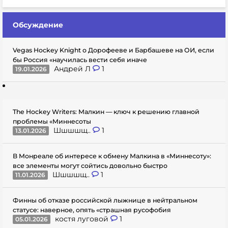
Обсуждение
Vegas Hockey Knight о Дорофееве и Барбашеве на ОИ, если
бы Россия «научилась вести себя иначе
Андрей Л
1
19.01.2026
The Hockey Writers: Малкин — ключ к решению главной
проблемы «Миннесоты
Шшшшщ..
1
13.01.2026
В Монреале об интересе к обмену Малкина в «Миннесоту»:
все элементы могут сойтись довольно быстро
Шшшшщ..
1
11.01.2026
Финны об отказе российской лыжнице в нейтральном
статусе: наверное, опять «страшная русофобия
костя луговой
1
05.01.2026