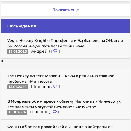
Показать еще
Обсуждение
Vegas Hockey Knight о Дорофееве и Барбашеве на ОИ, если
бы Россия «научилась вести себя иначе
Андрей Л
1
19.01.2026
The Hockey Writers: Малкин — ключ к решению главной
проблемы «Миннесоты
Шшшшщ..
1
13.01.2026
В Монреале об интересе к обмену Малкина в «Миннесоту»:
все элементы могут сойтись довольно быстро
Шшшшщ..
1
11.01.2026
Финны об отказе российской лыжнице в нейтральном