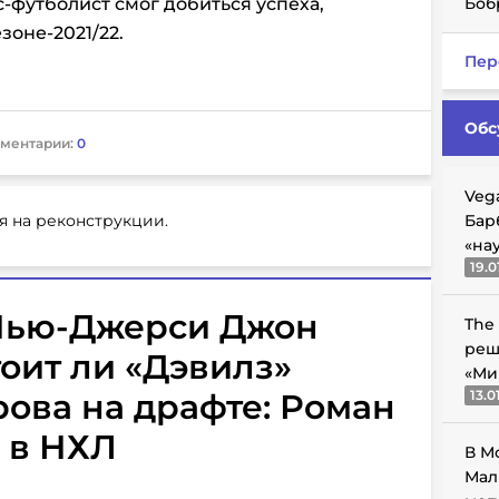
-футболист смог добиться успеха,
Боб
зоне-2021/22.
Пер
Обс
ментарии:
0
Veg
я на реконструкции.
Бар
«на
19.0
Нью-Джерси Джон
The
реш
тоит ли «Дэвилз»
«Ми
ова на драфте: Роман
13.0
 в НХЛ
В М
Мал