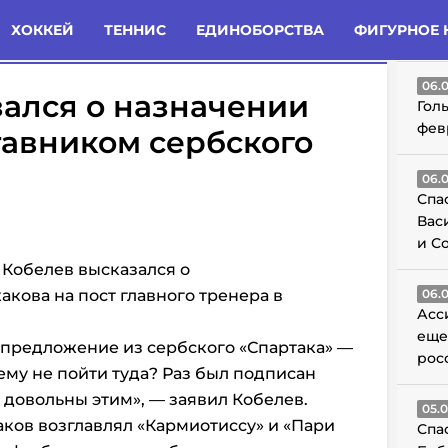
татьи
Комменты
Новости
ХОККЕЙ
ТЕННИС
ЕДИНОБОРСТВА
ФИГУРНОЕ 
ГО
06.
ался о назначении
Гол
фев
тавником сербского
06.
Спа
Вас
и С
 Кобелев высказался о
кова на пост главного тренера в
06.
Асс
еще
 предложение из сербского «Спартака» —
рос
чему не пойти туда? Раз был подписан
ы довольны этим», — заявил Кобелев.
05.
ков возглавлял «Кармиотиссу» и «Пари
Спа