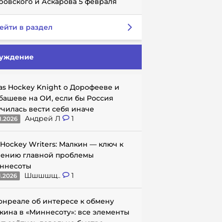
ровского и Аскарова 5 февраля
ейти в раздел
уждение
as Hockey Knight о Дорофееве и
башеве на ОИ, если бы Россия
училась вести себя иначе
Андрей Л
1
1.2026
 Hockey Writers: Малкин — ключ к
ению главной проблемы
ннесоты
Шшшшщ..
1
1.2026
онреале об интересе к обмену
кина в «Миннесоту»: все элементы