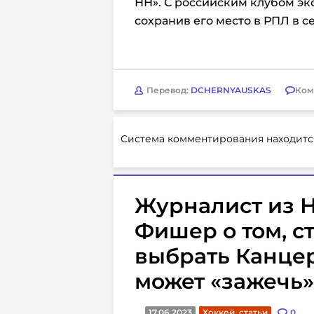
НН». С российским клубом экс
сохранив его место в РПЛ в се
Перевод:
DCHERNYAUSKAS
Ком
Система комментирования находитс
Журналист из 
Фишер о том, с
выбрать Канцер
может «зажечь»
17.06.2023
Хоккей. статьи
0