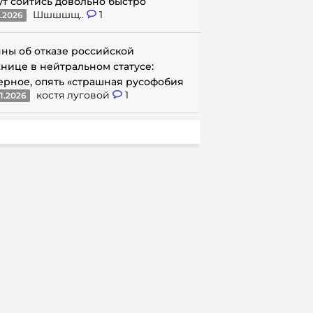
ут сойтись довольно быстро
Шшшшщ..
1
1.2026
ны об отказе российской
нице в нейтральном статусе:
ерное, опять «страшная русофобия
костя луговой
1
1.2026