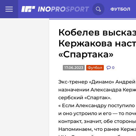
Иностранцы о спорте России:
С
ФУТБОЛ
Кобелев высказ
Кержакова нас
«Спартака»
17.06.2023
Футбол
0
Экс-тренер «Динамо» Андрей
назначении Александра Кержа
сербский «Спартак».
« Если Александру поступило
и оно устроило и его — то по
контракт, значит, обе сторон
Напоминаем, что ранее Кержа