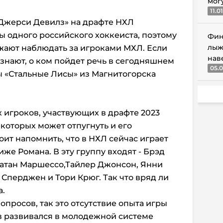
мог
11.0
-Джерси Девилз» на драфте НХЛ
ы одного российского хоккеиста, поэтому
Фин
лыж
жают наблюдать за игроками МХЛ. Если
нав
и знают, о ком пойдет речь в сегодняшнем
05.0
 «Стальные Лисы» из Магнитогорска
х игроков, участвующих в драфте 2023
екоторых может отпугнуть и его
тоит напомнить, что в НХЛ сейчас играет
иже Романа. В эту группу входят - Брэд
атан Маршессо,Тайлер Джонсон, Янни
 Сперджен и Тори Крюг. Так что вряд ли
а.
просов, так это отсутствие опыта игры
в развивался в молодежной системе