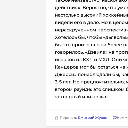
Также неизвестно, наскольк
действиях. Вероятно, что умел
настолько высокий хоккейный 
видели его в деле. Но в целом
нераскрученном перспективн
Хотелось бы, чтобы «дьяволы
бы это произошло на более по
говорилось, «Дэвилз» на про
игроков из КХЛ и МХЛ. Они я
Канцеров мог бы остаться на 
Джерси» понаблюдали бы, ка
3-5 лет. Но предпочтительно,
втором раунде: это слишком 
четвертый или позже.
Перевод:
Дмитрий Жуков
Комм