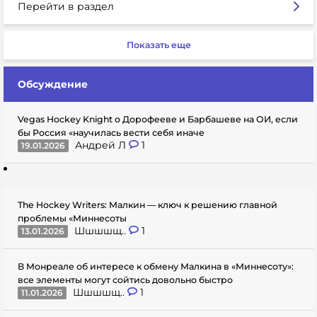
Перейти в раздел
Показать еще
Обсуждение
Vegas Hockey Knight о Дорофееве и Барбашеве на ОИ, если
бы Россия «научилась вести себя иначе
Андрей Л
1
19.01.2026
The Hockey Writers: Малкин — ключ к решению главной
проблемы «Миннесоты
Шшшшщ..
1
13.01.2026
В Монреале об интересе к обмену Малкина в «Миннесоту»:
все элементы могут сойтись довольно быстро
Шшшшщ..
1
11.01.2026