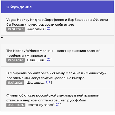
Обсуждение
Vegas Hockey Knight о Дорофееве и Барбашеве на ОИ, если
бы Россия «научилась вести себя иначе
Андрей Л
1
19.01.2026
The Hockey Writers: Малкин — ключ к решению главной
проблемы «Миннесоты
Шшшшщ..
1
13.01.2026
В Монреале об интересе к обмену Малкина в «Миннесоту»:
все элементы могут сойтись довольно быстро
Шшшшщ..
1
11.01.2026
Финны об отказе российской лыжнице в нейтральном
статусе: наверное, опять «страшная русофобия
костя луговой
1
05.01.2026