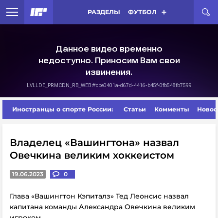
РАЗДЕЛЫ
ФУТБОЛ
Иностранцы о спорте России:
Статьи
Комменты
Новос
Владелец «Вашингтона» назвал
Овечкина великим хоккеистом
19.06.2023
0
Глава «Вашингтон Кэпиталз» Тед Леонсис назвал
капитана команды Александра Овечкина великим
игроком.