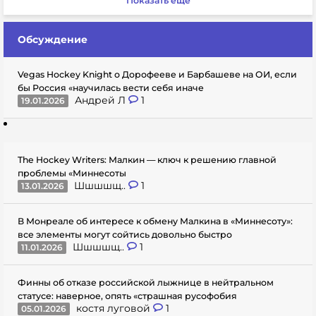
Показать еще
Обсуждение
Vegas Hockey Knight о Дорофееве и Барбашеве на ОИ, если
бы Россия «научилась вести себя иначе
Андрей Л
1
19.01.2026
The Hockey Writers: Малкин — ключ к решению главной
проблемы «Миннесоты
Шшшшщ..
1
13.01.2026
В Монреале об интересе к обмену Малкина в «Миннесоту»:
все элементы могут сойтись довольно быстро
Шшшшщ..
1
11.01.2026
Финны об отказе российской лыжнице в нейтральном
статусе: наверное, опять «страшная русофобия
костя луговой
1
05.01.2026