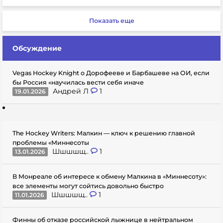
Показать еще
Обсуждение
Vegas Hockey Knight о Дорофееве и Барбашеве на ОИ, если
бы Россия «научилась вести себя иначе
Андрей Л
1
19.01.2026
The Hockey Writers: Малкин — ключ к решению главной
проблемы «Миннесоты
Шшшшщ..
1
13.01.2026
В Монреале об интересе к обмену Малкина в «Миннесоту»:
все элементы могут сойтись довольно быстро
Шшшшщ..
1
11.01.2026
Финны об отказе российской лыжнице в нейтральном