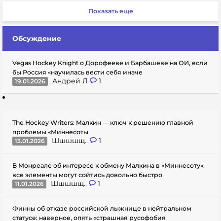
Показать еще
Обсуждение
Vegas Hockey Knight о Дорофееве и Барбашеве на ОИ, если
бы Россия «научилась вести себя иначе
Андрей Л
1
19.01.2026
The Hockey Writers: Малкин — ключ к решению главной
проблемы «Миннесоты
Шшшшщ..
1
13.01.2026
В Монреале об интересе к обмену Малкина в «Миннесоту»:
все элементы могут сойтись довольно быстро
Шшшшщ..
1
11.01.2026
Финны об отказе российской лыжнице в нейтральном
статусе: наверное, опять «страшная русофобия