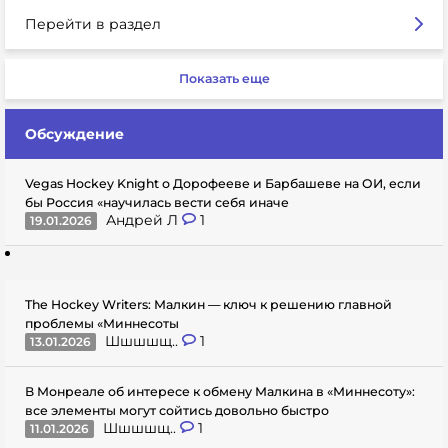
Перейти в раздел
Показать еще
Обсуждение
Vegas Hockey Knight о Дорофееве и Барбашеве на ОИ, если
бы Россия «научилась вести себя иначе
Андрей Л
1
19.01.2026
The Hockey Writers: Малкин — ключ к решению главной
проблемы «Миннесоты
Шшшшщ..
1
13.01.2026
В Монреале об интересе к обмену Малкина в «Миннесоту»:
все элементы могут сойтись довольно быстро
Шшшшщ..
1
11.01.2026