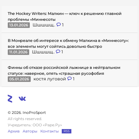
The Hockey Writers: Малкин — ключ к решению главной
проблемы «Миннесоты
Шшшшщ..
1
13.01.2026
В Монреале об интересе к обмену Малкина в «Миннесоту»:
все элементы могут сойтись довольно быстро
Шшшшщ..
1
11.01.2026
Финны об отказе российской лыжнице в нейтральном
статусе: наверное, опять «страшная русофобия
костя луговой
1
05.01.2026
© 2026. InoProSport
All rights reserved.
Учредитель: ООО «Раре.Ру»
Архив
Авторы
Контакты
RSS