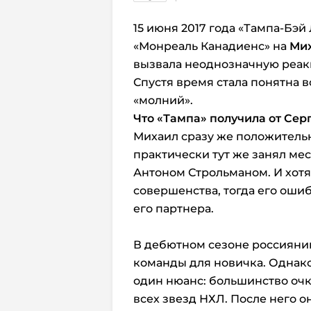
15 июня 2017 года «Тампа-Бэ
«Монреаль Канадиенс» на
Мих
вызвала неоднозначную реак
Спустя время стала понятна в
«молний».
Что
«Тампа»
получила от Сер
Михаил сразу же положительн
практически тут же занял мес
Антоном Строльманом. И хотя
совершенства, тогда его оши
его партнера.
В дебютном сезоне россиянин
команды для новичка. Однако
один нюанс: большинство очк
всех звезд НХЛ. После него о