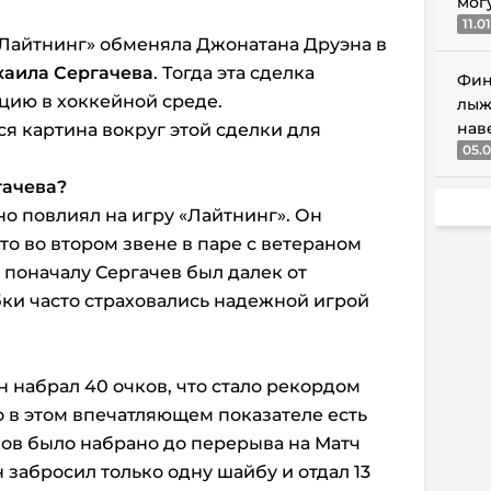
мог
11.0
й Лайтнинг» обменяла Джонатана Друэна в
аила Сергачева
. Тогда эта сделка
Фин
цию в хоккейной среде.
лыж
нав
ся картина вокруг этой сделки для
05.0
гачева?
о повлиял на игру «Лайтнинг». Он
то во втором звене в паре с ветераном
 поначалу Сергачев был далек от
бки часто страховались надежной игрой
 набрал 40 очков, что стало рекордом
 в этом впечатляющем показателе есть
ов было набрано до перерыва на Матч
н забросил только одну шайбу и отдал 13