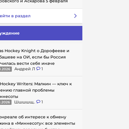
ровского и Аскарова 5 февраля
ейти в раздел
уждение
as Hockey Knight о Дорофееве и
башеве на ОИ, если бы Россия
училась вести себя иначе
Андрей Л
1
1.2026
 Hockey Writers: Малкин — ключ к
ению главной проблемы
ннесоты
Шшшшщ..
1
1.2026
онреале об интересе к обмену
кина в «Миннесоту»: все элементы