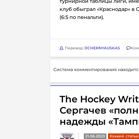
турнирной таблицы лиги, имея
клуб обыграл «Краснодар» в С
(6:5 по пенальти).
Перевод:
DCHERNYAUSKAS
Ком
Система комментирования находитс
The Hockey Writ
Сергачев «полн
надежды «Тамп
21.06.2023
Хоккей. статьи