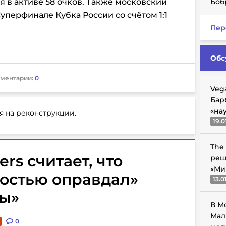
 в активе 58 очков. Также
московский
Боб
уперфинале Кубка России со счётом 1:1
Пер
Обс
ментарии:
0
Veg
Бар
«на
я на реконструкции.
19.0
The
ers считает, что
реш
«Ми
остью оправдал»
13.0
ы»
В М
Мал
0