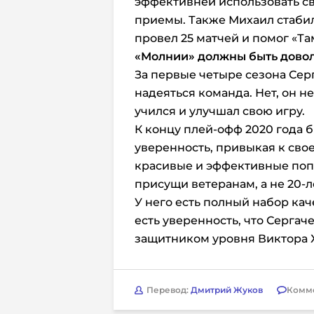
эффективней использовать с
приемы. Также Михаил стабил
провел 25 матчей и помог «Та
«Молнии»
должны быть довол
За первые четыре сезона Серг
надеяться команда. Нет, он н
учился и улучшал свою игру.
К концу плей-офф 2020 года б
уверенность, привыкая к свое
красивые и эффективные поп
присущи ветеранам, а не 20-
У него есть полный набор каче
есть уверенность, что Сергаче
защитником уровня Виктора 
Перевод:
Дмитрий Жуков
Комм