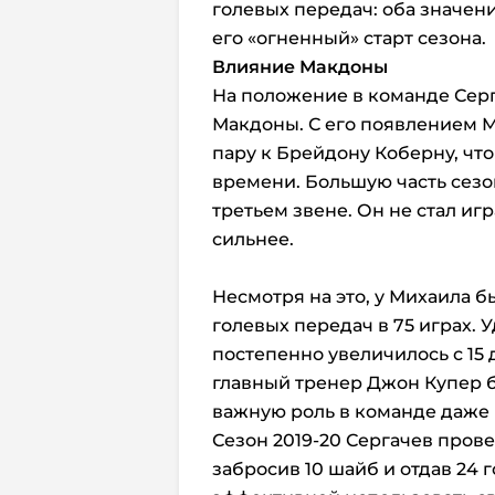
голевых передач: оба значен
его «огненный» старт сезона.
Влияние Макдоны
На положение в команде Серг
Макдоны. С его появлением М
пару к Брейдону Коберну, чт
времени. Большую часть сезон
третьем звене. Он не стал иг
сильнее.
Несмотря на это, у Михаила бы
голевых передач в 75 играх. 
постепенно увеличилось с 15 д
главный тренер Джон Купер б
важную роль в команде даже п
Сезон 2019-20 Сергачев прове
забросив 10 шайб и отдав 24 