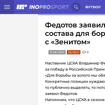
Иностранцы о спорте России:
С
ФУТБОЛ
Федотов заявил
состава для бо
с «Зенитом»
21.06.2023
Футбол
0
Наставник ЦСКА Владимир Фе
за победу в Российской Прем
«Для борьбы за золото мы об
Конкретные позиции нуждающ
то публично выделять, то по
заявил Федотов.
Напомним, что ЦСКА в сезоне