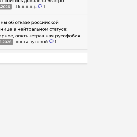
ут сойтись довольно быстро
Шшшшщ..
1
1.2026
ны об отказе российской
нице в нейтральном статусе:
ерное, опять «страшная русофобия
костя луговой
1
1.2026