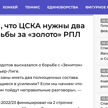
татьи
Комменты
Новости
ХОККЕЙ
ТЕННИС
ЕДИНОБОРСТВА
ФИГУРНОЕ 
ГО
06.
, что ЦСКА нужны два
Гол
фев
рьбы за «золото» РПЛ
06.
Спа
Вас
и С
дотов высказался о борьбе с «Зенитом»
ьер-Лиге.
06.
Асс
язаны иметь два полноценных состава.
еще
иеся в усилении? Если мы начнем что-
рос
том пойдут неправильные разговоры», —
05.
-2022/23 финишировал на 2 строчке
Спа