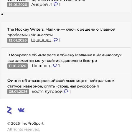
Андрей Л
1
19.01.2026
The Hockey Writers: Малкин — ключ к решению главной
проблемы «Миннесоты
Шшшшщ..
1
13.01.2026
В Монреале об интересе к обмену Малкина в «Миннесоту»:
все элементы могут сойтись довольно быстро
Шшшшщ..
1
11.01.2026
Финны об отказе российской лыжнице в нейтральном
статусе: наверное, опять «страшная русофобия
костя луговой
1
05.01.2026
© 2026. InoProSport
All rights reserved.