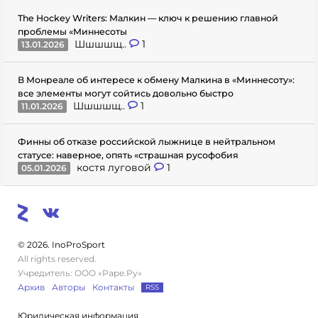
The Hockey Writers: Малкин — ключ к решению главной
проблемы «Миннесоты
Шшшшщ..
1
13.01.2026
В Монреале об интересе к обмену Малкина в «Миннесоту»:
все элементы могут сойтись довольно быстро
Шшшшщ..
1
11.01.2026
Финны об отказе российской лыжнице в нейтральном
статусе: наверное, опять «страшная русофобия
костя луговой
1
05.01.2026
© 2026. InoProSport
All rights reserved.
Учредитель: ООО «Раре.Ру»
Архив
Авторы
Контакты
RSS
Юридическая информация