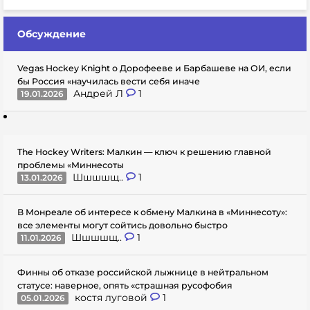
Обсуждение
Vegas Hockey Knight о Дорофееве и Барбашеве на ОИ, если
бы Россия «научилась вести себя иначе
Андрей Л
1
19.01.2026
The Hockey Writers: Малкин — ключ к решению главной
проблемы «Миннесоты
Шшшшщ..
1
13.01.2026
В Монреале об интересе к обмену Малкина в «Миннесоту»:
все элементы могут сойтись довольно быстро
Шшшшщ..
1
11.01.2026
Финны об отказе российской лыжнице в нейтральном
статусе: наверное, опять «страшная русофобия
костя луговой
1
05.01.2026