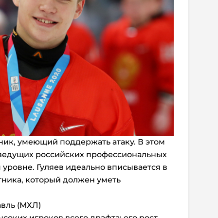
ник, умеющий поддержать атаку. В этом
в ведущих российских профессиональных
 уровне. Гуляев идеально вписывается в
тника, который должен уметь
авль (МХЛ)
ысоких игроков всего драфта: его рост