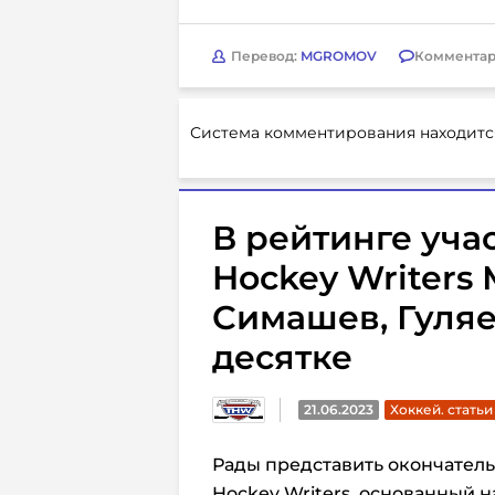
Перевод:
MGROMOV
Комментар
Система комментирования находитс
В рейтинге уча
Hockey Writers 
Симашев, Гуляев
десятке
21.06.2023
Хоккей. статьи
Рады представить окончатель
Hockey Writers, основанный н