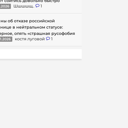
ут сойтись довольно быстро
Шшшшщ..
1
1.2026
ны об отказе российской
нице в нейтральном статусе:
ерное, опять «страшная русофобия
костя луговой
1
1.2026