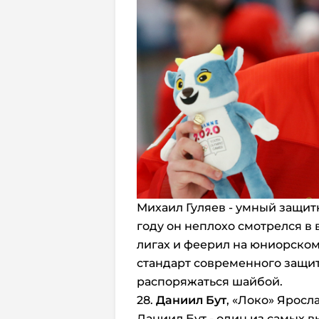
Михаил Гуляев - умный защит
году он неплохо смотрелся 
лигах и феерил на юниорском
стандарт современного защи
распоряжаться шайбой.
28.
Даниил Бут
, «Локо» Яросл
Даниил Бут - один из самых в