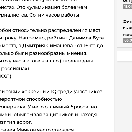
мог
11.0
истах. Это кульминация более чем
урналистов. Сотни часов работы
Фин
лыж
обой относительно распределения мест
нав
игроку. Например, рейтинг
Даниила Бута
05.0
 места, а
Дмитрия Симашева
- от 16-го до
сколько были разнообразны мнения.
 что у нас в итоге вышло (переведены
 россиянах):
(КХЛ)
высокий хоккейный IQ среди участников
евероятной способностью
оперника. У него отличный бросок, но
айбы, обыгрывая защитников и находя
зятия ворот.
хоккея Мичков часто старался