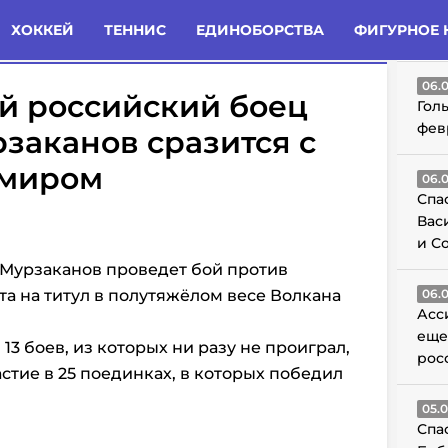
татьи
Комменты
Новости
ХОККЕЙ
ТЕННИС
ЕДИНОБОРСТВА
ФИГУРНОЕ 
ГО
06.
 российский боец
Гол
фев
заканов сразится с
емиром
06.
Спа
Вас
и С
 Мурзаканов проведет бой против
а на титул в полутяжёлом весе Волкана
06.
Асс
еще
13 боев, из которых ни разу не проиграл,
рос
стие в 25 поединках, в которых победил
05.
Спа