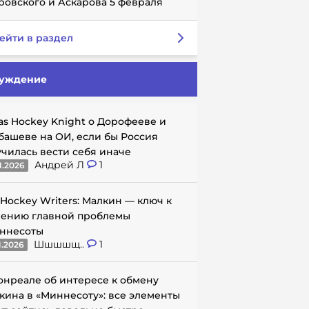
ровского и Аскарова 5 февраля
ейти в раздел
уждение
as Hockey Knight о Дорофееве и
башеве на ОИ, если бы Россия
училась вести себя иначе
Андрей Л
1
1.2026
 Hockey Writers: Малкин — ключ к
ению главной проблемы
ннесоты
Шшшшщ..
1
1.2026
онреале об интересе к обмену
кина в «Миннесоту»: все элементы