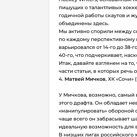
пишущих о талантливых хокке
годичной работы скаутов и ж
объединены здесь.
Мы активно спорили между с
по каждому перспективному 
варьировался от 14-го до 38-го
40-го, что подчеркивает, на
Итак, давайте взглянем на то,
части статьи, в которых речь о
4.
Матвей Мичков
, ХК «Сочи» 
У Мичкова, возможно, самый 
этого драфта. Он обладает н
«манипулировать» обороной с
чаще всего он забрасывает ш
идеальную возможность для в
В низших лигах российского 