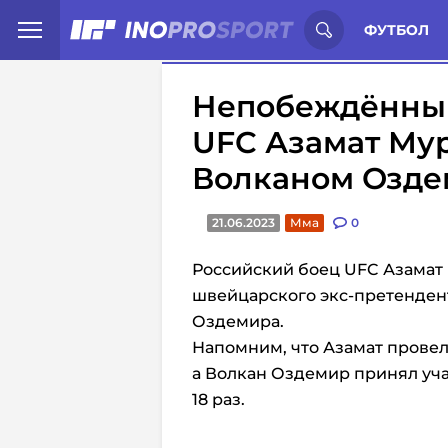
Иностранцы о спорте России:
С
ФУТБОЛ
Непобеждённый
UFC Азамат Мур
Волканом Озд
21.06.2023
Мма
0
Российский боец UFC Азамат
швейцарского экс-претендент
Оздемира.
Напомним, что Азамат провел 
а Волкан Оздемир принял уча
18 раз.