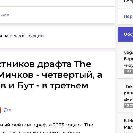
Боб
ии:
0
Пер
Обс
я на реконструкции.
Veg
Бар
стников драфта The
«на
19.0
Мичков - четвертый, а
 и Бут - в третьем
The
реш
«Ми
13.0
0
В М
ный рейтинг драфта 2023 года от The
Мал
а статьях наших лучших авторов,