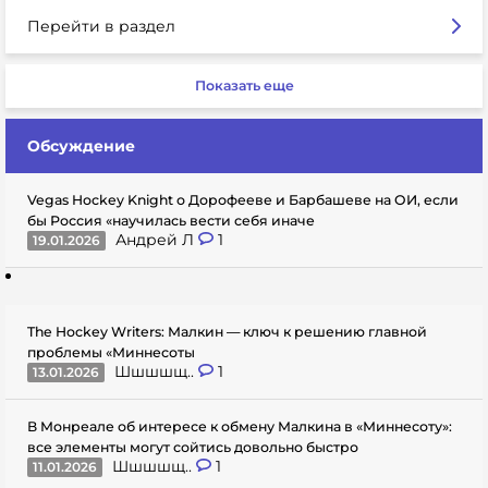
Перейти в раздел
Показать еще
Обсуждение
Vegas Hockey Knight о Дорофееве и Барбашеве на ОИ, если
бы Россия «научилась вести себя иначе
Андрей Л
1
19.01.2026
The Hockey Writers: Малкин — ключ к решению главной
проблемы «Миннесоты
Шшшшщ..
1
13.01.2026
В Монреале об интересе к обмену Малкина в «Миннесоту»:
все элементы могут сойтись довольно быстро
Шшшшщ..
1
11.01.2026