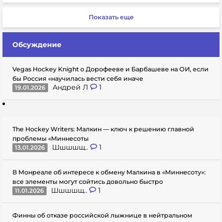
Показать еще
Обсуждение
Vegas Hockey Knight о Дорофееве и Барбашеве на ОИ, если
бы Россия «научилась вести себя иначе
Андрей Л
1
19.01.2026
The Hockey Writers: Малкин — ключ к решению главной
проблемы «Миннесоты
Шшшшщ..
1
13.01.2026
В Монреале об интересе к обмену Малкина в «Миннесоту»:
все элементы могут сойтись довольно быстро
Шшшшщ..
1
11.01.2026
Финны об отказе российской лыжнице в нейтральном