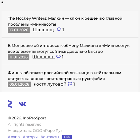
The Hockey Writers: Малкин — ключ к решению главной
проблемы «Миннесоты
Шшшшщ..
1
13.01.2026
В Монреале об интересе к обмену Малкина в «Миннесоту»:
все элементы могут сойтись довольно быстро
Шшшшщ..
1
11.01.2026
Финны об отказе российской лыжнице в нейтральном
статусе: наверное, опять «страшная русофобия
костя луговой
1
05.01.2026
© 2026. InoProSport
All rights reserved.
Учредитель: ООО «Раре.Ру»
Архив
Авторы
Контакты
RSS