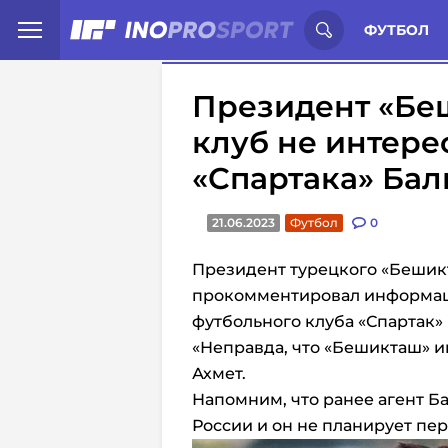
Иностранцы о спорте России:
С
ФУТБОЛ
Президент «Беш
клуб не интере
«Спартака» Бал
21.06.2023
Футбол
0
Президент турецкого «Бешик
прокомментировал информаци
футбольного клуба «Спартак» 
«Неправда, что «Бешикташ» и
Ахмет.
Напомним, что ранее агент Ба
России и он не планирует пер