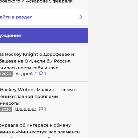
ровского и Аскарова 5 февраля
ейти в раздел
уждение
as Hockey Knight о Дорофееве и
башеве на ОИ, если бы Россия
училась вести себя иначе
Андрей Л
1
1.2026
 Hockey Writers: Малкин — ключ к
ению главной проблемы
ннесоты
Шшшшщ..
1
1.2026
онреале об интересе к обмену
кина в «Миннесоту»: все элементы