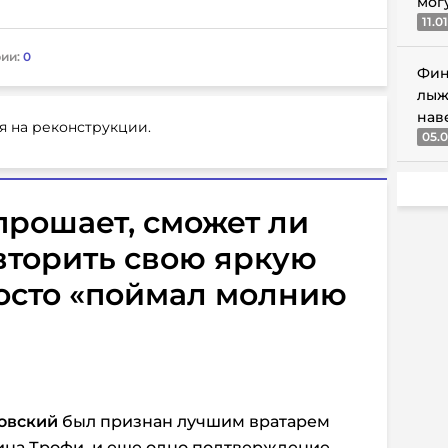
мог
11.0
ии:
0
Фин
лыж
нав
я на реконструкции.
05.0
опрошает, сможет ли
вторить свою яркую
росто «поймал молнию
овский
был признан лучшим вратарем
зина Трофи, и еще одно подтверждение,