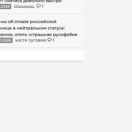
ут сойтись довольно быстро
Шшшшщ..
1
1.2026
ны об отказе российской
нице в нейтральном статусе:
ерное, опять «страшная русофобия
костя луговой
1
1.2026