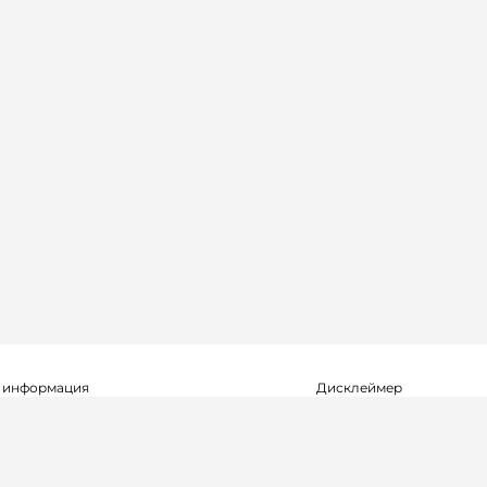
 информация
Дисклеймер
о о регистрации СМИ Эл №ФС77-72704
Редакция не несет ответ
альной службой по надзору в сфере
достоверность информа
мационных технологий и массовых
рекламных объявлениях.