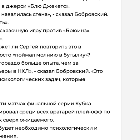
 в джерси «Блю Джекетс».
навалилась стена», - сказал Бобровский.
ть».
 сказочную игру против «Брюинз»,
».
жет ли Сергей повторить это в
осто «поймал молнию в бутылку»?
 гораздо больше опыта, чем за
еры в НХЛ», - сказал Бобровский. «Это
психологических задач, которые
яти матчах финальной серии Кубка
дировал среди всех вратарей плей-офф по
х сверх ожидаемого.
 будет необходимо психологически и
ажения.