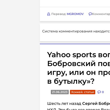
Перевод:
MGROMOV
Комментар
Система комментирования находитс
Yahoo sports в
Бобровский по
игру, или он п
в бутылку»?
21.06.2023
Хоккей. статьи
0
Шесть лет назад
Сергей Бобр
НХЛ. Это была его вторая Ве