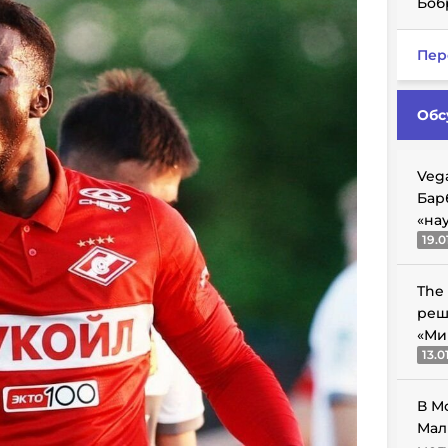
Боб
Пер
Обс
Veg
Бар
«на
19.0
The
реш
«Ми
13.0
В М
Мал