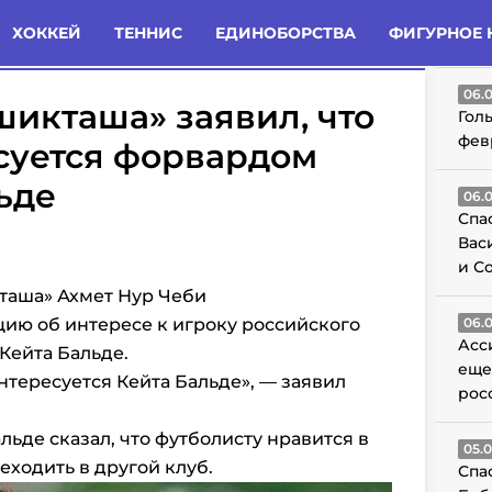
татьи
Комменты
Новости
ХОККЕЙ
ТЕННИС
ЕДИНОБОРСТВА
ФИГУРНОЕ 
ГО
06.
икташа» заявил, что
Гол
фев
суется форвардом
ьде
06.
Спа
Вас
и С
таша» Ахмет Нур Чеби
ю об интересе к игроку российского
06.
Асс
Кейта Бальде.
еще
нтересуется Кейта Бальде», — заявил
рос
льде сказал, что футболисту нравится в
05.
еходить в другой клуб.
Спа