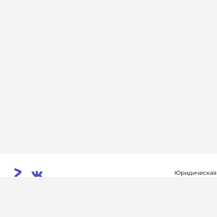
Юридическая
Свидетельств
© 2026. InoProSport
выдано федер
All rights reserved.
связи, инфор
Учредитель: ООО «Раре.Ру»