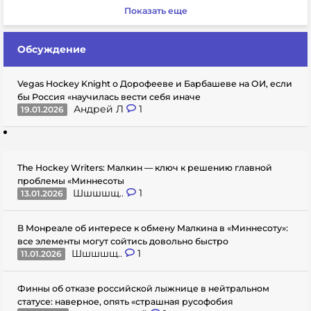
Показать еще
Обсуждение
Vegas Hockey Knight о Дорофееве и Барбашеве на ОИ, если
бы Россия «научилась вести себя иначе
Андрей Л
1
19.01.2026
The Hockey Writers: Малкин — ключ к решению главной
проблемы «Миннесоты
Шшшшщ..
1
13.01.2026
В Монреале об интересе к обмену Малкина в «Миннесоту»:
все элементы могут сойтись довольно быстро
Шшшшщ..
1
11.01.2026
Финны об отказе российской лыжнице в нейтральном
статусе: наверное, опять «страшная русофобия