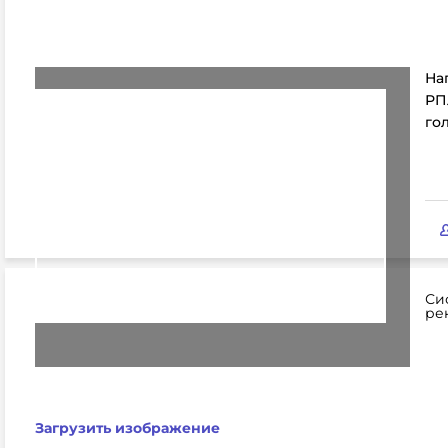
На
РПЛ
го
Си
ре
Загрузить изображение