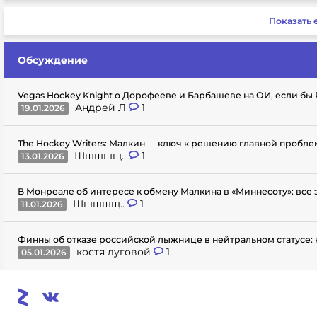
Показать
Обсуждение
Vegas Hockey Knight о Дорофееве и Барбашеве на ОИ, если бы 
Андрей Л
1
19.01.2026
The Hockey Writers: Малкин — ключ к решению главной пробл
Шшшшщ..
1
13.01.2026
В Монреале об интересе к обмену Малкина в «Миннесоту»: все
Шшшшщ..
1
11.01.2026
Финны об отказе российской лыжнице в нейтральном статусе: 
костя луговой
1
05.01.2026