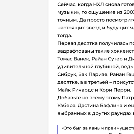
Сейчас, когда НХЛ снова гото
музыки», то ощущение из 200
точным. Да просто посмотрит
настоящих звезд и будущих ч
тогда.
Первая десятка получилась 
задрафтованы такие хоккеист
Томас Ванек, Райан Сутер и 
удивительной глубиной, ведь
Сибрук, Зак Паризе, Райан Ге
десятке, а в третьей – присут
Майк Ричардс и Кори Перри.
Добавьте ко всему этому Пат
Уэбера, Дастина Бафлина и е
выбранных в других раундах в
«Это был за явным преимущест