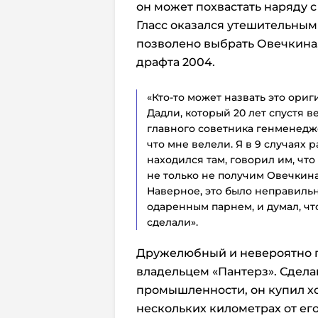
он может похвастать наряду с 
Гласс оказался утешительным 
позволено выбрать Овечкина
драфта 2004.
«Кто-то может назвать это ориги
Дадли, который 20 лет спустя в
главного советника генменедже
что мне велели. Я в 9 случаях р
находился там, говорил им, что
не только не получим Овечкина
Наверное, это было неправильн
одаренным парнем, и думал, что
сделали».
Дружелюбный и невероятно п
владельцем «Пантерз». Сдела
промышленности, он купил х
нескольких километрах от его