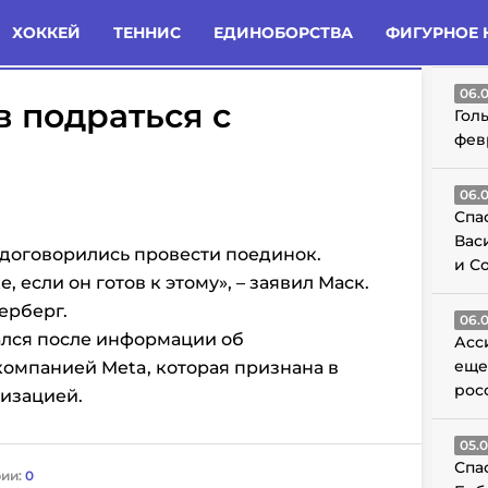
татьи
Комменты
Новости
ХОККЕЙ
ТЕННИС
ЕДИНОБОРСТВА
ФИГУРНОЕ 
ГО
06.
в подраться с
Гол
фев
06.
Спа
Вас
 договорились провести поединок.
и С
, если он готов к этому», – заявил Маск.
керберг.
06.
ался после информации об
Асс
еще
 компанией Meta, которая признана
в
рос
низацией.
05.
Спа
ии:
0