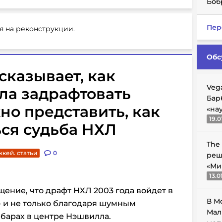
Боб
Пер
я на реконструкции.
Обс
ссказывает, как
Veg
ла задрафтовать
Бар
но представить, как
«на
19.0
ся судьба НХЛ
The
ккей. статьи
0
реш
«Ми
13.0
щение, что драфт НХЛ 2003 года войдет в
В М
– и не только благодаря шумным
Мал
барах в центре Нэшвилла.