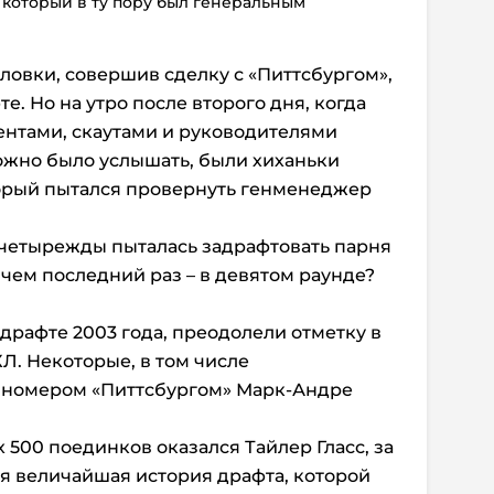
, который в ту пору был генеральным
оловки, совершив сделку с «Питтсбургом»,
е. Но на утро после второго дня, когда
ентами, скаутами и руководителями
ожно было услышать, были хиханьки
торый пытался провернуть генменеджер
 четырежды пыталась задрафтовать парня
ичем последний раз – в девятом раунде?
драфте 2003 года, преодолели отметку в
Л. Некоторые, в том числе
 номером «Питтсбургом» Марк-Андре
 500 поединков оказался Тайлер Гласс, за
ся величайшая история драфта, которой