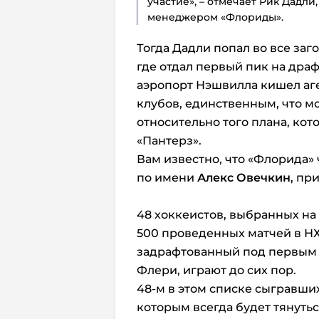
участие», – отмечает Рик Дадли
менеджером «Флориды».
Тогда Дадли попал во все заг
где отдал первый пик на драфт
аэропорт Нэшвилла кишел аг
клубов, единственным, что м
относительно того плана, ко
«Пантерз».
Вам известно, что «Флорида»
по имени
Алекс Овечкин
, пр
48 хоккеистов, выбранных на 
500 проведенных матчей в НХ
задрафтованный под первым
Флери, играют до сих пор.
48-м в этом списке сыгравших
которым всегда будет тянуть