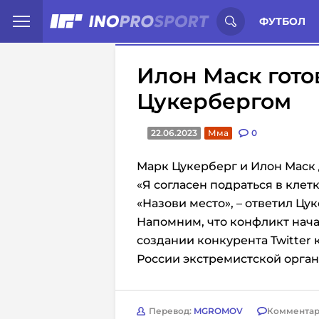
Иностранцы о спорте России:
С
ФУТБОЛ
Илон Маск гото
Цукербергом
22.06.2023
Мма
0
Марк Цукерберг и Илон Маск
«Я согласен подраться в клетке
«Назови место», – ответил Цу
Напомним, что конфликт нач
создании конкурента Twitter
России экстремистской орга
Перевод:
MGROMOV
Комментар