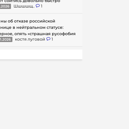
ут сойтись довольно быстро
Шшшшщ..
1
1.2026
ны об отказе российской
нице в нейтральном статусе:
ерное, опять «страшная русофобия
костя луговой
1
1.2026