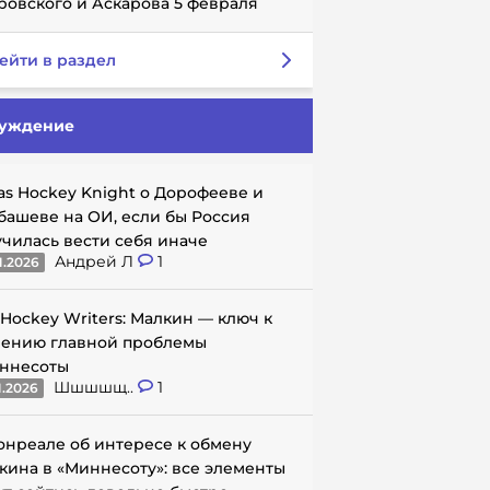
ровского и Аскарова 5 февраля
ейти в раздел
уждение
as Hockey Knight о Дорофееве и
башеве на ОИ, если бы Россия
училась вести себя иначе
Андрей Л
1
1.2026
 Hockey Writers: Малкин — ключ к
ению главной проблемы
ннесоты
Шшшшщ..
1
1.2026
онреале об интересе к обмену
кина в «Миннесоту»: все элементы