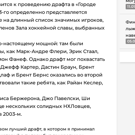
мог
вится к проведению драфта в «Городе
11.0
3-го определенно представляется
е на длинный список значимых игроков,
Фин
ленов Зала хоккейной славы, выбранных
лыж
нав
05.0
по-настоящему мощной: там были
ы, как Марк-Андре Флери, Эрик Стаал,
Дион Фанеф. Однако драфт мог похвастать
 Джефф Картер, Дастин Браун, Брент
цлаф и Брент Бернс оказались во второй
ствовали такие ребята, как Райан Кеслер,
риса Бержерона, Джо Павелски, Ши
ще нескольких солидных НХЛовцев,
 2003-м.
вом лучший драфт, в котором я принимал