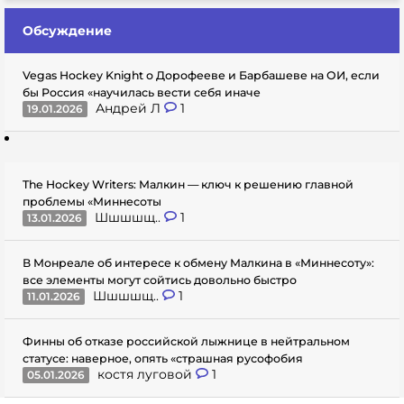
Обсуждение
Vegas Hockey Knight о Дорофееве и Барбашеве на ОИ, если
бы Россия «научилась вести себя иначе
Андрей Л
1
19.01.2026
The Hockey Writers: Малкин — ключ к решению главной
проблемы «Миннесоты
Шшшшщ..
1
13.01.2026
В Монреале об интересе к обмену Малкина в «Миннесоту»:
все элементы могут сойтись довольно быстро
Шшшшщ..
1
11.01.2026
Финны об отказе российской лыжнице в нейтральном
статусе: наверное, опять «страшная русофобия
костя луговой
1
05.01.2026