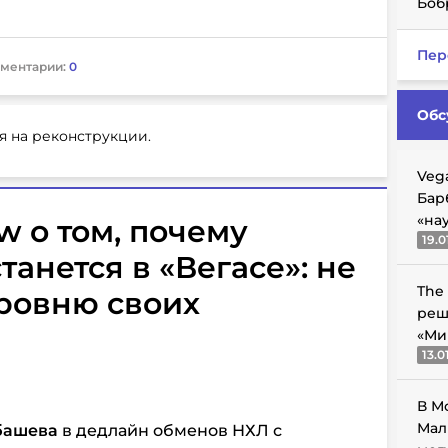
Боб
Пер
ментарии:
0
Обс
я на реконструкции.
Veg
Бар
«на
 о том, почему
19.0
анется в «Вегасе»: не
The
уровню своих
реш
«Ми
13.0
В М
Мал
башева
в дедлайн обменов НХЛ с