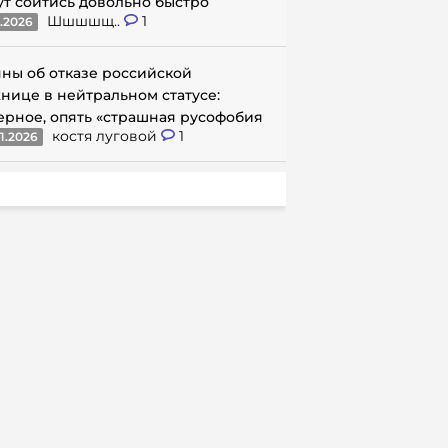
ут сойтись довольно быстро
Шшшшщ..
1
1.2026
ны об отказе российской
нице в нейтральном статусе:
ерное, опять «страшная русофобия
костя луговой
1
1.2026