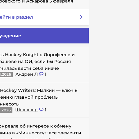
ровского и Аскарова 5 февраля
ейти в раздел
уждение
as Hockey Knight о Дорофееве и
башеве на ОИ, если бы Россия
училась вести себя иначе
Андрей Л
1
1.2026
 Hockey Writers: Малкин — ключ к
ению главной проблемы
ннесоты
Шшшшщ..
1
1.2026
онреале об интересе к обмену
кина в «Миннесоту»: все элементы