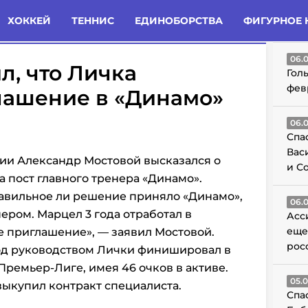
татьи
Комменты
Новости
ХОККЕЙ
ТЕННИС
ЕДИНОБОРСТВА
ФИГУРНОЕ 
ГО
06.
л, что Личка
Гол
фев
лашение в «Динамо»
06.
Спа
Вас
ии Александр Мостовой высказался о
и С
 пост главного тренера «Динамо».
равильное ли решение приняло «Динамо»,
06.
ером. Марцел 3 года отработал в
Асс
еще
е приглашение», — заявил
Мостовой.
рос
од руководством Лички финишировал в
Премьер-Лиге, имея 46 очков в активе.
05.
выкупил контракт специалиста.
Спа