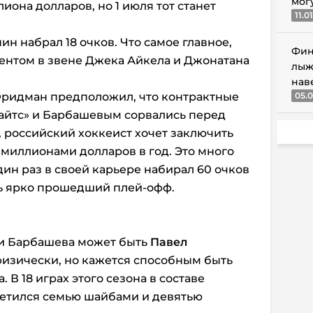
мог
лиона долларов, но 1 июля тот станет
11.0
ин набрал 18 очков. Что самое главное,
Фин
ентом в звене Джека Айкела и Джонатана
лыж
нав
 Фридман предположил, что контрактные
05.0
айтс» и Барбашевым сорвались перед
, российский хоккеист хочет заключить
 миллионами долларов в год. Это много
дин раз в своей карьере набирал 60 очков
ень ярко прошедший плей-офф.
и Барбашева может быть
Павел
 физически, но кажется способным быть
 В 18 играх этого сезона в составе
метился семью шайбами и девятью