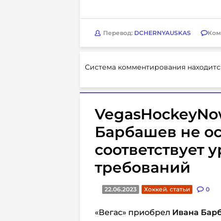
Перевод:
DCHERNYAUSKAS
Ком
Система комментирования находитс
VegasHockeyNow
Барбашев не ост
соответствует 
требований
22.06.2023
Хоккей. статьи
0
«Вегас» приобрел
Ивана Бар