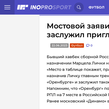
Иностранцы о спорте России:
С
ФУТБОЛ
Мостовой заяви
заслужил приг
22.06.2023
Футбол
0
Бывший хавбек сборной Росс
назначении Марцела Лички на
«Место в таблице покажет, п
назначив Личку главным трен
«Оренбурге» и заслужил тако
Напомним, что «Оренбург» п
РПЛ на 7 месте в Российской 
Ранее московский
«Динамо» 