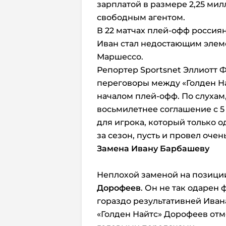
зарплатой в размере 2,25 мил
свободным агентом.
В 22 матчах плей-офф россиян
Иван стал недостающим элем
Маршессо.
Репортер Sportsnet Эллиотт
переговоры между «Голден Н
началом плей-офф. По слухам
восьмилетнее соглашение с 5
для игрока, который только о
за сезон, пусть и провел оч
Замена Ивану Барбашеву
Неплохой заменой на позици
Дорофеев
. Он не так одарен
гораздо результативней Ивана.
«Голден Найтс» Дорофеев от