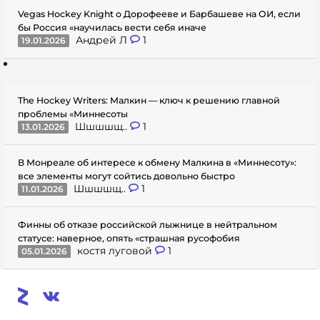
Vegas Hockey Knight о Дорофееве и Барбашеве на ОИ, если
бы Россия «научилась вести себя иначе
Андрей Л
1
19.01.2026
The Hockey Writers: Малкин — ключ к решению главной
проблемы «Миннесоты
Шшшшщ..
1
13.01.2026
В Монреале об интересе к обмену Малкина в «Миннесоту»:
все элементы могут сойтись довольно быстро
Шшшшщ..
1
11.01.2026
Финны об отказе российской лыжнице в нейтральном
статусе: наверное, опять «страшная русофобия
костя луговой
1
05.01.2026