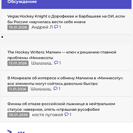
Обсуждение
Vegas Hockey Knight о Дорофееве и Барбашеве на ОИ, если
бы Россия «научилась вести себя иначе
Андрей Л
1
19.01.2026
The Hockey Writers: Малкин — ключ к решению главной
проблемы «Миннесоты
Шшшшщ..
1
13.01.2026
В Монреале об интересе к обмену Малкина в «Миннесоту»:
все элементы могут сойтись довольно быстро
Шшшшщ..
1
11.01.2026
Финны об отказе российской лыжнице в нейтральном
статусе: наверное, опять «страшная русофобия
костя луговой
1
05.01.2026