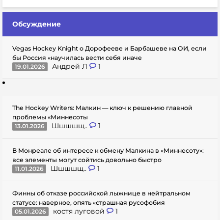
Обсуждение
Vegas Hockey Knight о Дорофееве и Барбашеве на ОИ, если
бы Россия «научилась вести себя иначе
Андрей Л
1
19.01.2026
The Hockey Writers: Малкин — ключ к решению главной
проблемы «Миннесоты
Шшшшщ..
1
13.01.2026
В Монреале об интересе к обмену Малкина в «Миннесоту»:
все элементы могут сойтись довольно быстро
Шшшшщ..
1
11.01.2026
Финны об отказе российской лыжнице в нейтральном
статусе: наверное, опять «страшная русофобия
костя луговой
1
05.01.2026