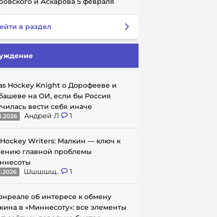
ровского и Аскарова 5 февраля
ейти в раздел
уждение
as Hockey Knight о Дорофееве и
башеве на ОИ, если бы Россия
училась вести себя иначе
Андрей Л
1
1.2026
 Hockey Writers: Малкин — ключ к
ению главной проблемы
ннесоты
Шшшшщ..
1
1.2026
онреале об интересе к обмену
кина в «Миннесоту»: все элементы