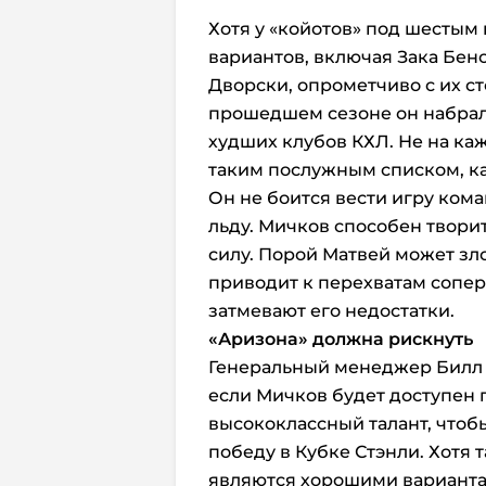
Хотя у «койотов» под шестым
вариантов, включая Зака Бен
Дворски, опрометчиво с их с
прошедшем сезоне он набрал 2
худших клубов КХЛ. Не на ка
таким послужным списком, ка
Он не боится вести игру кома
льду. Мичков способен творит
силу. Порой Матвей может зл
приводит к перехватам сопе
затмевают его недостатки.
«Аризона»
должна рискнуть
Генеральный менеджер Билл А
если Мичков будет доступен
высококлассный талант, чтобы
победу в Кубке Стэнли. Хотя 
являются хорошими вариантами