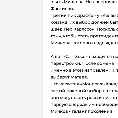
взять Мичкова. Но наверняка 
Фантилли.
Третий пик драфта - у «Кола
команд, их выбор должен быть
швед Лео Карлссон. Поскольк
тому, чтобы стать претендент
Мичкова, которого надо ждат
А вот «Сан-Хосе» находится 
перестройки. После обмена Т
именно в этом направлении, т
выберут Матвея.
Что касается «Монреаль Канад
самый тяжелый выбор на этом
они могут взять россиянина, н
первую очередь им необходи
Мичков - талант поколения