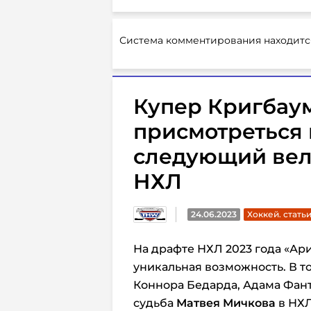
Система комментирования находитс
Купер Кригбаум
присмотреться 
следующий вел
НХЛ
24.06.2023
Хоккей. стать
На драфте НХЛ 2023 года «Ар
уникальная возможность. В то
Коннора Бедарда, Адама Фант
судьба
Матвея Мичкова
в НХ