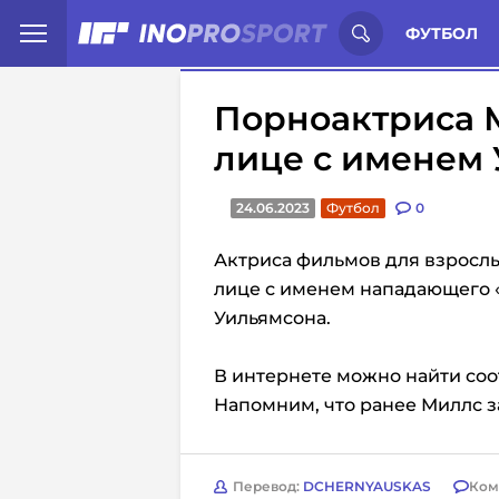
Иностранцы о спорте России:
С
ФУТБОЛ
Порноактриса М
лице с именем
24.06.2023
Футбол
0
Актриса фильмов для взрослы
лице с именем нападающего 
Уильямсона.
В интернете можно найти со
Напомним, что ранее
Миллс з
Перевод:
DCHERNYAUSKAS
Ком