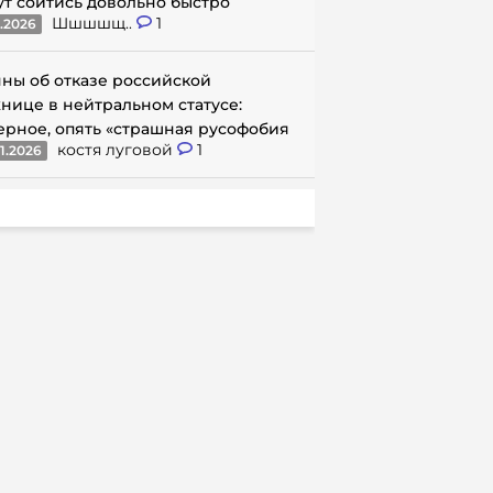
ут сойтись довольно быстро
Шшшшщ..
1
1.2026
ны об отказе российской
нице в нейтральном статусе:
ерное, опять «страшная русофобия
костя луговой
1
1.2026