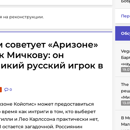
Боб
Пер
я на реконструкции.
Обс
 советует «Аризоне»
Veg
к Мичкову: он
Бар
икий русский игрок в
«на
19.0
The
и
0
реш
«Ми
13.0
изоне Койотис» может предоставиться
 время как интриги в том, кто выберет
В М
илли и Лео Карлссона практически нет,
Мал
Л
остается загадочной. Россиянин