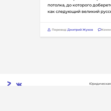
потолка, до которого доберет
как следующий великий русс
Перевод:
Дмитрий Жуков
Комм
Юридическая
Свидетельств
© 2026. InoProSport
выдано федер
All rights reserved.
связи, инфор
Учредитель: ООО «Раре.Ру»
коммуникаций 
Архив
Авторы
Контакты
RSS