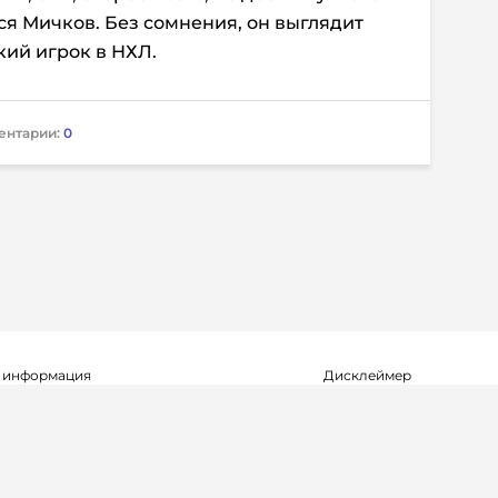
ся Мичков. Без сомнения, он выглядит
кий игрок в НХЛ.
ентарии:
0
 информация
Дисклеймер
о о регистрации СМИ Эл №ФС77-72704
Редакция не несет ответ
альной службой по надзору в сфере
достоверность информа
мационных технологий и массовых
рекламных объявлениях.
(Роскомнадзор) 23.04.2018 г.
справочной информации