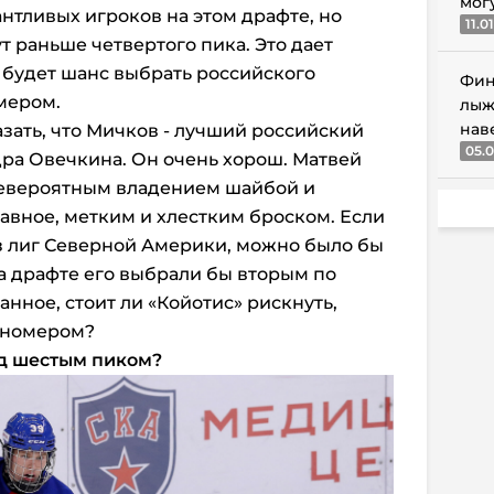
мог
нтливых игроков на этом драфте, но
11.0
т раньше четвертого пика. Это дает
х будет шанс выбрать российского
Фин
мером.
лыж
нав
зать, что Мичков - лучший российский
05.0
ра Овечкина. Он очень хорош. Матвей
невероятным владением шайбой и
лавное, метким и хлестким броском. Если
из лиг Северной Америки, можно было бы
на драфте его выбрали бы вторым по
анное, стоит ли «Койотис» рискнуть,
 номером?
од шестым пиком?