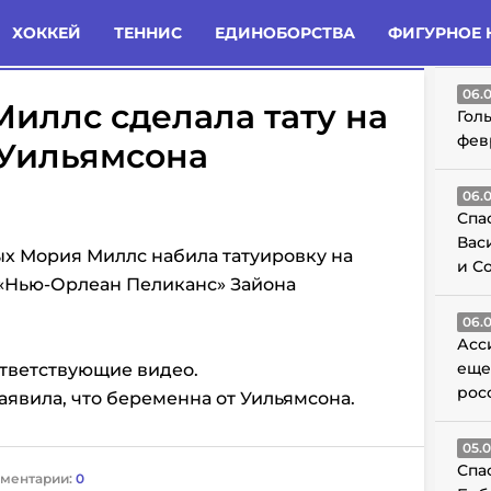
татьи
Комменты
Новости
ХОККЕЙ
ТЕННИС
ЕДИНОБОРСТВА
ФИГУРНОЕ 
ГО
06.
иллс сделала тату на
Гол
фев
 Уильямсона
06.
Спа
Вас
х Мория Миллс набила татуировку на
и С
«Нью-Орлеан Пеликанс» Зайона
06.
Асс
еще
ответствующие видео.
рос
аявила, что беременна от Уильямсона.
05.
Спа
ментарии:
0