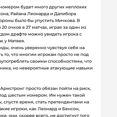
 номером будет много других неплохих
сона, Райана Леонарда и Далибора
тороны было бы упустить Мичкова. В
0 очков в 27 матчах, играя за один из
ждом драфте можно увидеть игрока с
к у Матвея.
нды, очень уверенно чувствуя себя на
ь то, что многим игрокам просто не под
оупотреблять своими способностями, что
рника, но невероятные атакующие навыки
рмстронг просто обязан пойти на риск,
 под шестым номером. Им нужен такой
, спустя время, стать претендентами на
такие игроки, как Леонард и Бенсон,
, они, скорее всего, не достигнут того