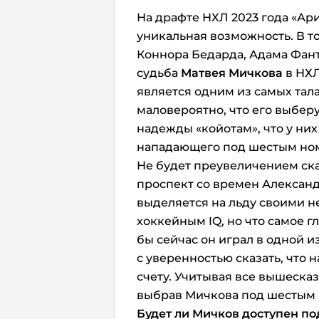
На драфте НХЛ 2023 года «Ар
уникальная возможность. В то
Коннора Бедарда, Адама Фант
судьба
Матвея Мичкова
в НХ
является одним из самых тала
маловероятно, что его выберу
надежды «койотам», что у ни
нападающего под шестым но
Не будет преувеличением ска
проспект со времен Александ
выделяется на льду своими 
хоккейным IQ, но что самое г
бы сейчас он играл в одной 
с уверенностью сказать, что 
счету. Учитывая все вышесказ
выбрав Мичкова под шестым
Будет ли Мичков доступен п