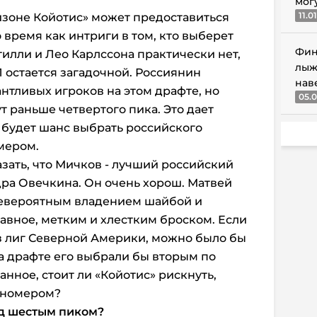
мог
11.0
изоне Койотис» может предоставиться
 время как интриги в том, кто выберет
Фин
илли и Лео Карлссона практически нет,
лыж
Л
остается загадочной. Россиянин
нав
нтливых игроков на этом драфте, но
05.0
т раньше четвертого пика. Это дает
х будет шанс выбрать российского
мером.
зать, что Мичков - лучший российский
ра Овечкина. Он очень хорош. Матвей
невероятным владением шайбой и
лавное, метким и хлестким броском. Если
из лиг Северной Америки, можно было бы
на драфте его выбрали бы вторым по
анное, стоит ли «Койотис» рискнуть,
 номером?
од шестым пиком?