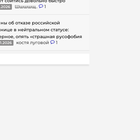
ут сойтись довольно быстро
Шшшшщ..
1
1.2026
ны об отказе российской
нице в нейтральном статусе:
ерное, опять «страшная русофобия
костя луговой
1
1.2026