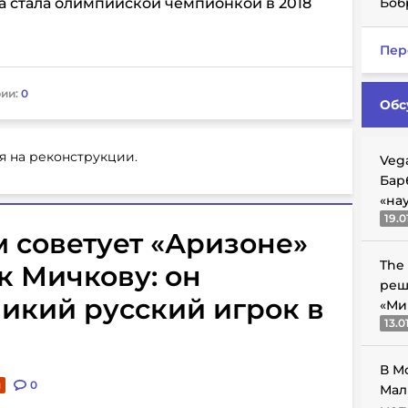
а стала олимпийской чемпионкой в 2018
Боб
Пер
ии:
0
Обс
я на реконструкции.
Veg
Бар
«на
19.0
 советует «Аризоне»
The
к Мичкову: он
реш
икий русский игрок в
«Ми
13.0
В М
и
0
Мал