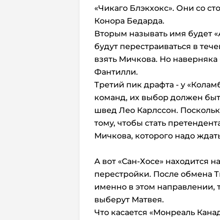
«Чикаго Блэкхокс». Они со с
Конора Бедарда.
Вторым называть имя будет «А
будут перестраиваться в тече
взять Мичкова. Но наверняка 
Фантилли.
Третий пик драфта - у «Кола
команд, их выбор должен быть
швед Лео Карлссон. Поскольк
тому, чтобы стать претендент
Мичкова, которого надо ждат
А вот «Сан-Хосе» находится 
перестройки. После обмена Т
именно в этом направлении, т
выберут Матвея.
Что касается «Монреаль Канад