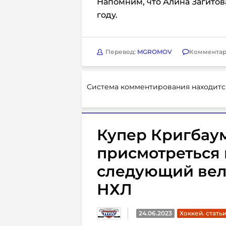
Напомним, что Алина Загитов
году.
Перевод:
MGROMOV
Комментар
Система комментирования находитс
Купер Кригбаум
присмотреться 
следующий вел
НХЛ
24.06.2023
Хоккей. стать