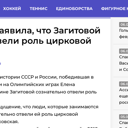
татьи
Комменты
Новости
ХОККЕЙ
ТЕННИС
ЕДИНОБОРСТВА
ФИГУРНОЕ 
ГО
06.
аявила, что Загитовой
Гол
фев
вели роль цирковой
06.
Спа
Вас
0
и С
истории СССР и России, победившая в
и на Олимпийских играх Елена
06.
Асс
ине Загитовой сознательно отвели роль
еще
рос
щущение, что люди, которые занимаются
ельно отвели ей роль цирковой
05.
ховская.
Спа