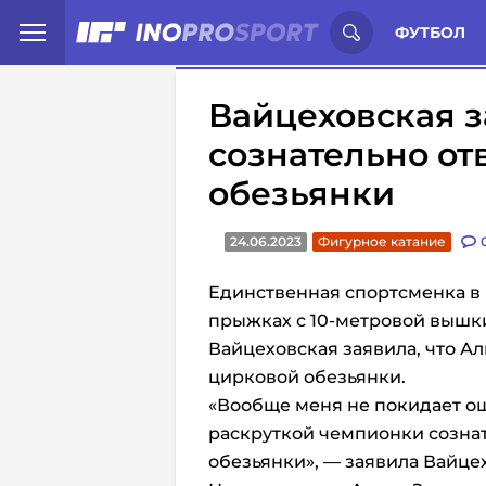
Иностранцы о спорте России:
С
ФУТБОЛ
Вайцеховская з
сознательно от
обезьянки
24.06.2023
Фигурное катание
Единственная спортсменка в 
прыжках с 10-метровой вышк
Вайцеховская заявила, что Ал
цирковой обезьянки.
«Вообще меня не покидает о
раскруткой чемпионки сознат
обезьянки», — заявила Вайце