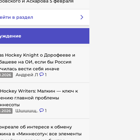
ровского и Аскарова 5 февраля
ейти в раздел
уждение
as Hockey Knight о Дорофееве и
башеве на ОИ, если бы Россия
училась вести себя иначе
Андрей Л
1
1.2026
 Hockey Writers: Малкин — ключ к
ению главной проблемы
ннесоты
Шшшшщ..
1
1.2026
онреале об интересе к обмену
кина в «Миннесоту»: все элементы