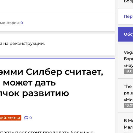
Боб
Пер
ментарии:
0
Обс
я на реконструкции.
Veg
Бар
«на
мми Силбер считает,
19.0
 может дать
The
чок развитию
реш
«Ми
13.0
кей. статьи
0
В М
Мал
италз» предстоит проделать большую