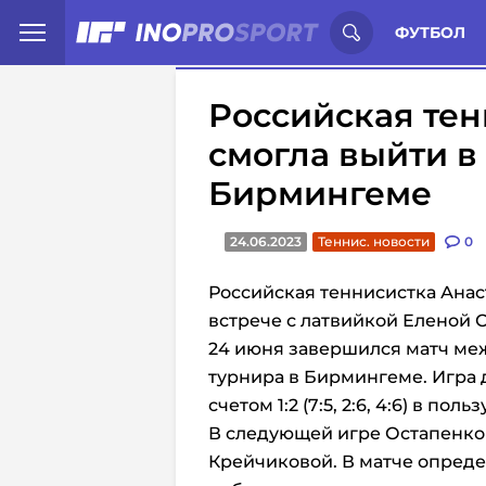
Иностранцы о спорте России:
С
ФУТБОЛ
Российская тен
смогла выйти в
Бирмингеме
24.06.2023
Теннис. новости
0
Российская теннисистка Анас
встрече с латвийкой Еленой 
24 июня завершился матч ме
турнира в Бирмингеме. Игра д
счетом 1:2 (7:5, 2:6, 4:6) в по
В следующей игре Остапенко
Крейчиковой. В матче опреде