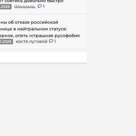
ут сойтись довольно быстро
Шшшшщ..
1
1.2026
ны об отказе российской
нице в нейтральном статусе:
ерное, опять «страшная русофобия
костя луговой
1
1.2026