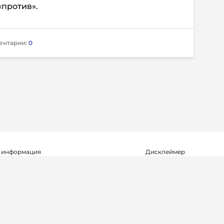
«против».
ентарии:
0
 информация
Дисклеймер
о о регистрации СМИ Эл №ФС77-72704
Редакция не несет ответ
альной службой по надзору в сфере
достоверность информа
мационных технологий и массовых
рекламных объявлениях.
(Роскомнадзор) 23.04.2018 г.
справочной информации