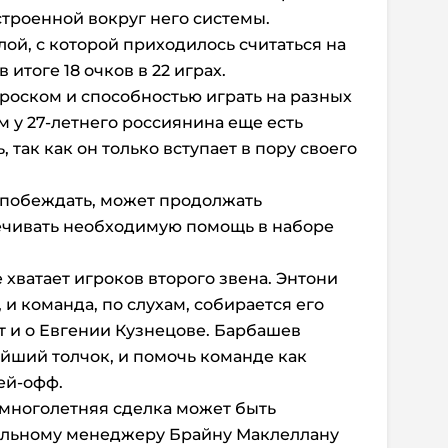
троенной вокруг него системы.
ой, с которой приходилось считаться на
 итоге 18 очков в 22 играх.
роском и способностью играть на разных
м у 27-летнего россиянина еще есть
 так как он только вступает в пору своего
к побеждать, может продолжать
ечивать необходимую помощь в наборе
 хватает игроков второго звена. Энтони
и команда, по слухам, собирается его
т и о Евгении Кузнецове. Барбашев
йший толчок, и помочь команде как
ей-офф.
 многолетняя сделка может быть
альному менеджеру Брайну Маклеллану