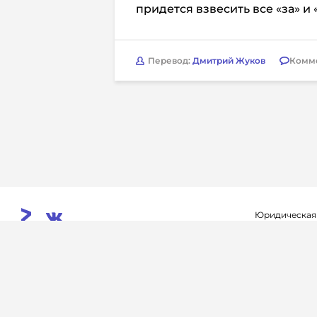
придется взвесить все «за» и 
Перевод:
Дмитрий Жуков
Комм
Юридическая
Свидетельств
© 2026. InoProSport
выдано федер
All rights reserved.
связи, инфор
Учредитель: ООО «Раре.Ру»
коммуникаций 
Архив
Авторы
Контакты
RSS