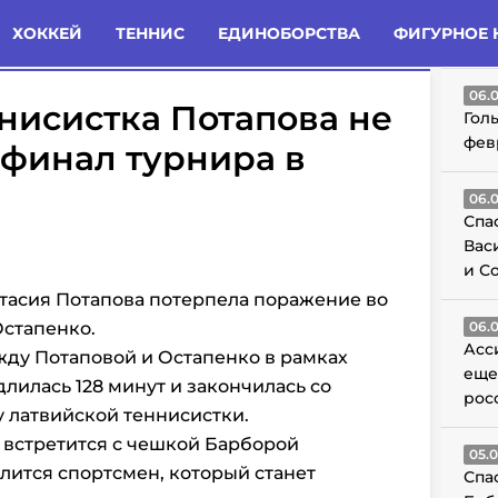
татьи
Комменты
Новости
ХОККЕЙ
ТЕННИС
ЕДИНОБОРСТВА
ФИГУРНОЕ 
ГО
06.
нисистка Потапова не
Гол
фев
 финал турнира в
06.
Спа
Вас
и С
тасия Потапова потерпела поражение во
Остапенко.
06.
Асс
жду Потаповой и Остапенко в рамках
еще
лилась 128 минут и закончилась со
рос
льзу латвийской теннисистки.
 встретится с чешкой Барборой
05.
лится спортсмен, который станет
Спа