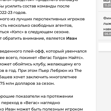
мог
11.0
бы усилить состав команды после
22-23 годов.
Фин
одного из лучших перспективных игроков
лыж
 есть несколько свободных агентов,
нав
ться «Кэпс» в следующем сезоне.
05.0
ит обратить внимание, является
Иван
веденного плей-офф, который увенчался
ее всего, покинет «Вегас Голден Найтс».
может обойтись клубу, желающему его
ов в год. При этом Пьер Лебрюн из The
рбашев хочет заключить многолетнее
,75 млн долларов за сезон.
рошие показатели на протяжении
о переход в «Вегас» наглядно
ко Иван может быть полезным игроком