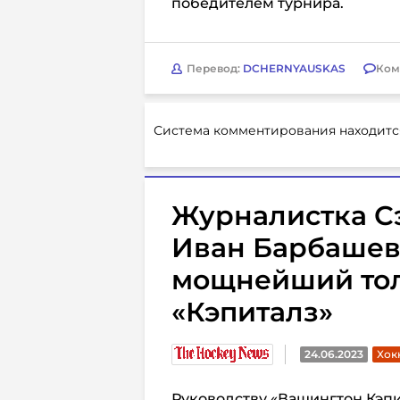
победителем турнира.
Перевод:
DCHERNYAUSKAS
Ком
Система комментирования находитс
Журналистка Сэ
Иван Барбашев
мощнейший тол
«Кэпиталз»
24.06.2023
Хок
Руководству «Вашингтон Кэп