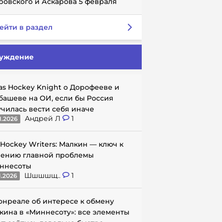
ровского и Аскарова 5 февраля
ейти в раздел
уждение
as Hockey Knight о Дорофееве и
башеве на ОИ, если бы Россия
училась вести себя иначе
Андрей Л
1
1.2026
 Hockey Writers: Малкин — ключ к
ению главной проблемы
ннесоты
Шшшшщ..
1
1.2026
онреале об интересе к обмену
кина в «Миннесоту»: все элементы