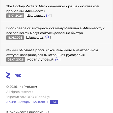
The Hockey Writers: Малкин — ключ к решению главной
проблемы «Миннесоты
Шшшшщ..
1
13.01.2026
В Монреале об интересе к обмену Малкина в «Миннесоту»:
все элементы могут сойтись довольно быстро
Шшшшщ..
1
11.01.2026
Финны об отказе российской лыжнице в нейтральном
статусе: наверное, опять «страшная русофобия
костя луговой
1
05.01.2026
© 2026. InoProSport
All rights reserved.
Учредитель: ООО «Раре.Ру»
Архив
Авторы
Контакты
RSS
Юридическая информация