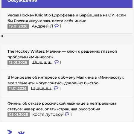
Обсуждение
Vegas Hockey Knight о Дорофееве и Барбашеве на ОИ, если
бы Россия «научилась вести себя иначе
Андрей Л
1
19.01.2026
The Hockey Writers: Малкин — ключ к решению главной
проблемы «Миннесоты
Шшшшщ..
1
13.01.2026
В Монреале об интересе к обмену Малкина в «Миннесоту»:
все элементы могут сойтись довольно быстро
Шшшшщ..
1
11.01.2026
Финны об отказе российской лыжнице в нейтральном
статусе: наверное, опять «страшная русофобия
костя луговой
1
05.01.2026