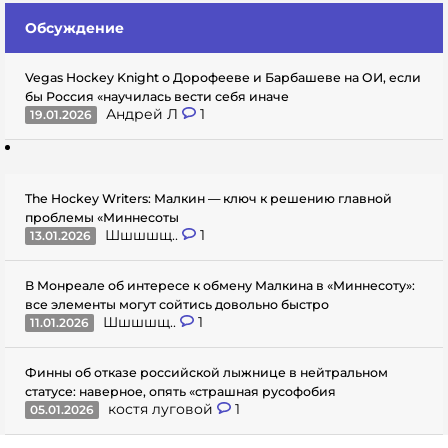
Обсуждение
Vegas Hockey Knight о Дорофееве и Барбашеве на ОИ, если
бы Россия «научилась вести себя иначе
Андрей Л
1
19.01.2026
The Hockey Writers: Малкин — ключ к решению главной
проблемы «Миннесоты
Шшшшщ..
1
13.01.2026
В Монреале об интересе к обмену Малкина в «Миннесоту»:
все элементы могут сойтись довольно быстро
Шшшшщ..
1
11.01.2026
Финны об отказе российской лыжнице в нейтральном
статусе: наверное, опять «страшная русофобия
костя луговой
1
05.01.2026