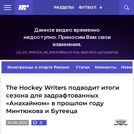
РАЗДЕЛЫ
ФУТБОЛ
Иностранцы о спорте России:
Статьи
Комменты
Новос
The Hockey Writers подводит итоги
сезона для задрафтованных
«Анахаймом» в прошлом году
Минтюкова и Бутееца
26.06.2023
0