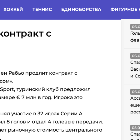
татьи
Комменты
Новости
ХОККЕЙ
ТЕННИС
ЕДИНОБОРСТВА
ФИГУРНОЕ 
ГО
06.
контракт с
Гол
фев
06.
Спа
Вас
ен Рабьо продлит контракт с
и С
сом».
 Sport, туринский клуб предложил
06.
мере € 7 млн в год. Игрока это
Асс
еще
рос
ял участие в 32 играх Серии А
ил 8 голов и отдал 4 голевые передачи.
05.
ает рыночную стоимость центрального
Спа
.