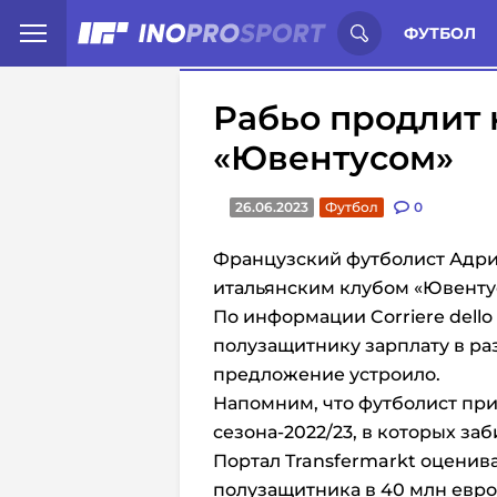
Иностранцы о спорте России:
С
ФУТБОЛ
Рабьо продлит 
«Ювентусом»
26.06.2023
Футбол
0
Французский футболист Адри
итальянским клубом «Ювенту
По информации Corriere dello
полузащитнику зарплату в раз
предложение устроило.
Напомним, что футболист прин
сезона-2022/23, в которых заб
Портал Transfermarkt оценив
полузащитника в 40 млн евро