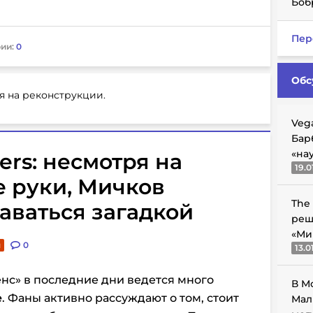
Боб
Пер
ии:
0
Обс
я на реконструкции.
Veg
Бар
«на
ers: несмотря на
19.0
 руки, Мичков
The
аваться загадкой
реш
«Ми
и
0
13.0
нс» в последние дни ведется много
В М
е
. Фаны активно рассуждают о том, стоит
Мал