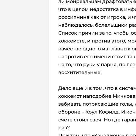
ли монреальцам драфтовать 
что в целом недостатка в инф
россиянина как от игрока, и ч
наблюдалось, болельщики раз
Список причин за то, чтобы о
хоккеисте, и против этого, м
качестве одного из главных ри
напротив его имени стоит та
на то, что руки у парня, по в
восхитительные.
Дело еще и в том, что в систе
хоккеист наподобие Мичкова
забивать потрясающие голы,
обороне – Коул Кофилд. И кон
счете стоил свеч. Но где гара
раз?
При том, что «Канадиенс» в э