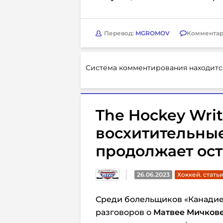
Перевод:
MGROMOV
Комментар
Система комментирования находитс
The Hockey Writ
восхитительные
продолжает ост
26.06.2023
Хоккей. стать
Среди болельщиков «Канадие
разговоров о
Матвее Мичков