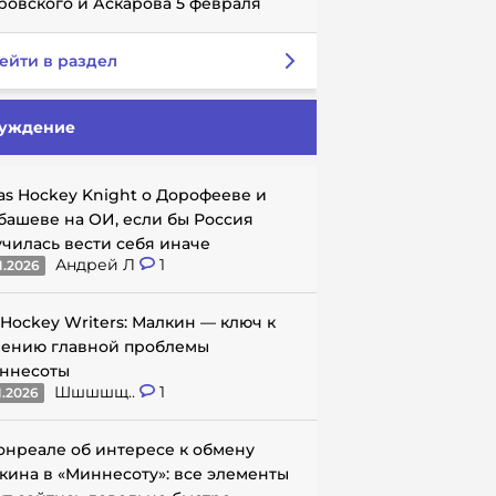
ровского и Аскарова 5 февраля
ейти в раздел
уждение
as Hockey Knight о Дорофееве и
башеве на ОИ, если бы Россия
училась вести себя иначе
Андрей Л
1
1.2026
 Hockey Writers: Малкин — ключ к
ению главной проблемы
ннесоты
Шшшшщ..
1
1.2026
онреале об интересе к обмену
кина в «Миннесоту»: все элементы