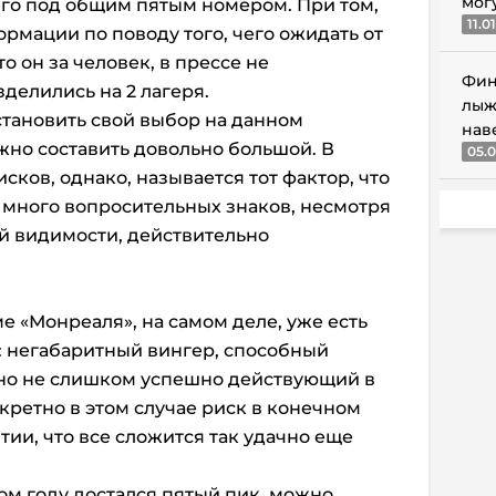
мог
его под общим пятым номером. При том,
11.0
ормации по поводу того, чего ожидать от
то он за человек, в прессе не
Фин
делились на 2 лагеря.
лыж
становить свой выбор на данном
нав
ожно составить довольно большой. В
05.0
сков, однако, называется тот фактор, что
к много вопросительных знаков, несмотря
сей видимости, действительно
ме «Монреаля», на самом деле, уже есть
: негабаритный вингер, способный
 но не слишком успешно действующий в
кретно в этом случае риск в конечном
нтии, что все сложится так удачно еще
том году достался пятый пик, можно