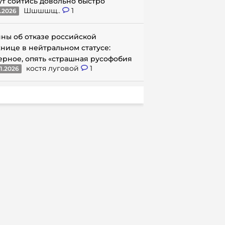
ут сойтись довольно быстро
Шшшшщ..
1
1.2026
ны об отказе российской
нице в нейтральном статусе:
ерное, опять «страшная русофобия
костя луговой
1
1.2026