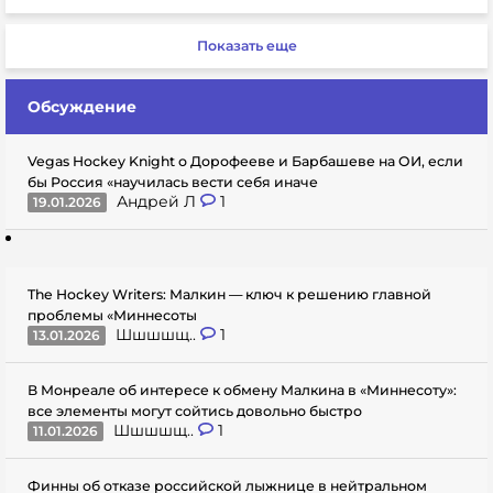
Показать еще
Обсуждение
Vegas Hockey Knight о Дорофееве и Барбашеве на ОИ, если
бы Россия «научилась вести себя иначе
Андрей Л
1
19.01.2026
The Hockey Writers: Малкин — ключ к решению главной
проблемы «Миннесоты
Шшшшщ..
1
13.01.2026
В Монреале об интересе к обмену Малкина в «Миннесоту»:
все элементы могут сойтись довольно быстро
Шшшшщ..
1
11.01.2026
Финны об отказе российской лыжнице в нейтральном