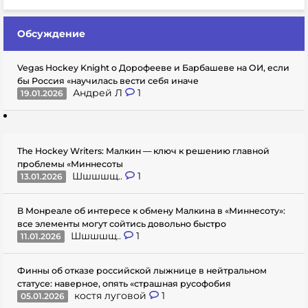
Обсуждение
Vegas Hockey Knight о Дорофееве и Барбашеве на ОИ, если
бы Россия «научилась вести себя иначе
Андрей Л
1
19.01.2026
The Hockey Writers: Малкин — ключ к решению главной
проблемы «Миннесоты
Шшшшщ..
1
13.01.2026
В Монреале об интересе к обмену Малкина в «Миннесоту»:
все элементы могут сойтись довольно быстро
Шшшшщ..
1
11.01.2026
Финны об отказе российской лыжнице в нейтральном
статусе: наверное, опять «страшная русофобия
костя луговой
1
05.01.2026