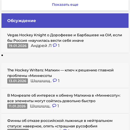
Показать еще
Обсуждение
Vegas Hockey Knight о Дорофееве и Барбашеве на ОИ, если
бы Россия «научилась вести себя иначе
Андрей Л
1
19.01.2026
The Hockey Writers: Малкин — ключ к решению главной
проблемы «Миннесоты
Шшшшщ..
1
13.01.2026
В Монреале об интересе к обмену Малкина в «Миннесоту»:
все элементы могут сойтись довольно быстро
Шшшшщ..
1
11.01.2026
Финны об отказе российской лыжнице в нейтральном
статусе: наверное, опять «страшная русофобия