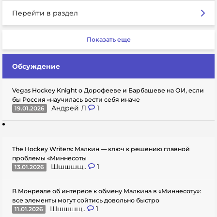
Перейти в раздел
Показать еще
Обсуждение
Vegas Hockey Knight о Дорофееве и Барбашеве на ОИ, если
бы Россия «научилась вести себя иначе
Андрей Л
1
19.01.2026
The Hockey Writers: Малкин — ключ к решению главной
проблемы «Миннесоты
Шшшшщ..
1
13.01.2026
В Монреале об интересе к обмену Малкина в «Миннесоту»:
все элементы могут сойтись довольно быстро
Шшшшщ..
1
11.01.2026