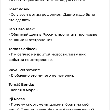
- Я бы отстранил их от всех видов спорта.
Josef Kosek:
- Согласен с этим решением. Давно надо было
это сделать.
Jan Heroude
k:
- Обычный день в России: прочитать про новые
санкции и отстранения.
Tomas Sedlacek:
- Им сейчас не до этой новости, там у них
события поинтереснее.
Pavel Petrement:
- Глобально это ничего не изменит.
Tomáš Benda:
- Капля в море...
Irji Roces:
- Почему спортсмены должны брать на себя
вину? Причем здесь бедные фехтовальщики?