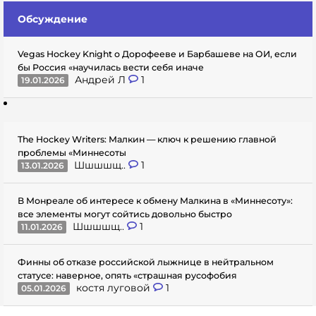
Обсуждение
Vegas Hockey Knight о Дорофееве и Барбашеве на ОИ, если
бы Россия «научилась вести себя иначе
Андрей Л
1
19.01.2026
The Hockey Writers: Малкин — ключ к решению главной
проблемы «Миннесоты
Шшшшщ..
1
13.01.2026
В Монреале об интересе к обмену Малкина в «Миннесоту»:
все элементы могут сойтись довольно быстро
Шшшшщ..
1
11.01.2026
Финны об отказе российской лыжнице в нейтральном
статусе: наверное, опять «страшная русофобия
костя луговой
1
05.01.2026