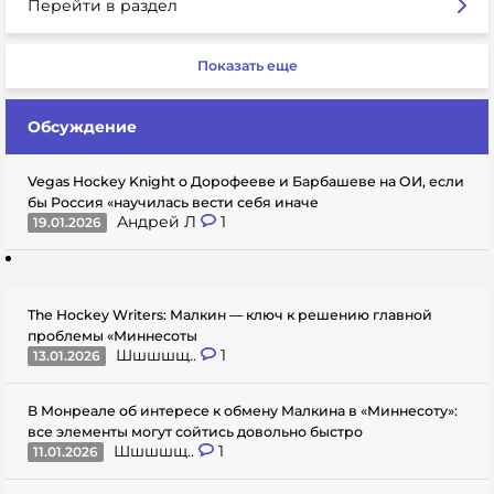
Перейти в раздел
Показать еще
Обсуждение
Vegas Hockey Knight о Дорофееве и Барбашеве на ОИ, если
бы Россия «научилась вести себя иначе
Андрей Л
1
19.01.2026
The Hockey Writers: Малкин — ключ к решению главной
проблемы «Миннесоты
Шшшшщ..
1
13.01.2026
В Монреале об интересе к обмену Малкина в «Миннесоту»:
все элементы могут сойтись довольно быстро
Шшшшщ..
1
11.01.2026