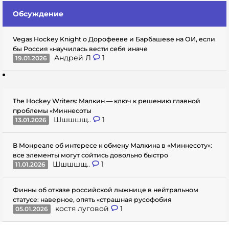
Обсуждение
Vegas Hockey Knight о Дорофееве и Барбашеве на ОИ, если
бы Россия «научилась вести себя иначе
Андрей Л
1
19.01.2026
The Hockey Writers: Малкин — ключ к решению главной
проблемы «Миннесоты
Шшшшщ..
1
13.01.2026
В Монреале об интересе к обмену Малкина в «Миннесоту»:
все элементы могут сойтись довольно быстро
Шшшшщ..
1
11.01.2026
Финны об отказе российской лыжнице в нейтральном
статусе: наверное, опять «страшная русофобия
костя луговой
1
05.01.2026