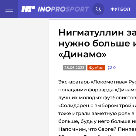
Иностранцы о спорте России:
С
ФУТБОЛ
Нигматуллин за
нужно больше 
«Динамо»
28.06.2023
Футбол
0
Экс-вратарь «Локомотива» Ру
попадании форварда «Динамо
лучших молодых футболистов
«Солидарен с выбором тройк
тоже играли заметную роль в
больше, будь у него больше 
Напомним, что
Сергей Пиняев