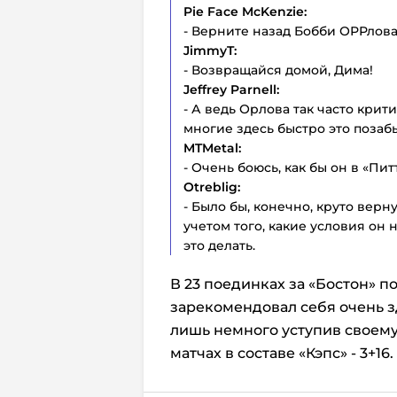
Pie
Face
McKenzie:
- Верните назад Бобби ОРРлова
JimmyT:
- Возвращайся домой, Дима!
Jeffrey
Parnell:
- А ведь Орлова так часто крит
многие здесь быстро это позаб
MTMetal:
- Очень боюсь, как бы он в «Пи
Otreblig:
- Было бы, конечно, круто верн
учетом того, какие условия он 
это делать.
В 23 поединках за «Бостон» 
зарекомендовал себя очень здо
лишь немного уступив своему
матчах в составе «Кэпс» - 3+16.