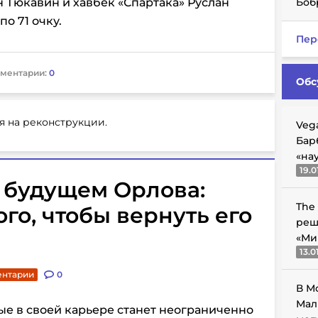
н Тюкавин и хавбек «Спартака» Руслан
Боб
по 71 очку.
Пер
ментарии:
0
Обс
я на реконструкции.
Veg
Бар
«на
19.0
 будущем Орлова:
The
го, чтобы вернуть его
реш
«Ми
13.0
ентарии
0
В М
Мал
е в своей карьере станет неограниченно