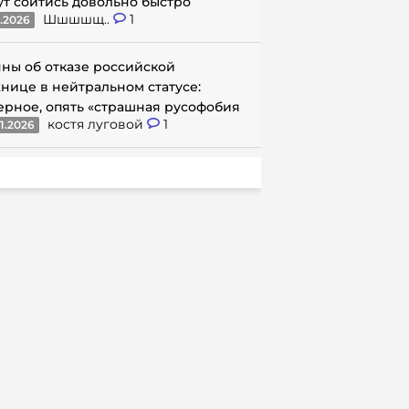
ут сойтись довольно быстро
Шшшшщ..
1
1.2026
ны об отказе российской
нице в нейтральном статусе:
ерное, опять «страшная русофобия
костя луговой
1
1.2026