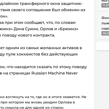
мог
эдлайном трансферного окна защитник-
11.0
ствия своего соглашения был обменян из
он».
Фин
 при этом сообщает, что, по словам
лыж
нав
юинз» Дона Суини, Орлов и «Брюинз»
05.0
о поводу нового контракта.
ет одним из самых желанных активов в
оду пуле хоккеистов без действующих
м, что находится сказать по этому поводу
 на страницах Russian Machine Never
но взглянуть на то, где он в итоге окажется. Не
, при котором мы вновь увидим Орлова в
ть смысла ни для одной из сторон.