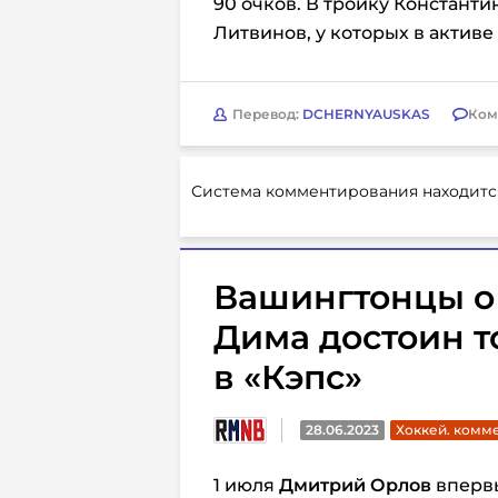
90 очков. В тройку Константи
Литвинов, у которых в активе 
Перевод:
DCHERNYAUSKAS
Ком
Система комментирования находитс
Вашингтонцы о
Дима достоин то
в «Кэпс»
28.06.2023
Хоккей. комм
1 июля
Дмитрий Орлов
впервы