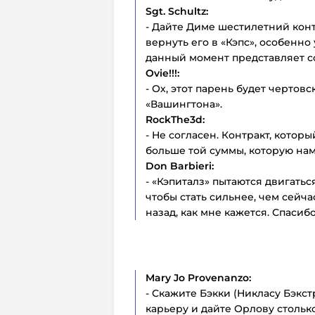
Sgt
.
Schultz:
- Дайте Диме шестилетний конт
вернуть его в «Кэпс», особенно
данный момент представляет с
Ovie!!!:
- Ох, этот парень будет чертов
«Вашингтона».
RockThe
3
d:
- Не согласен. Контракт, котор
больше той суммы, которую нам
Don
Barbieri:
- «Кэпиталз» пытаются двигатьс
чтобы стать сильнее, чем сейч
назад, как мне кажется. Спасибо
Mary
Jo
Provenanzo:
- Скажите Бэкки (Никласу Бэкст
карьеру и дайте Орлову столько