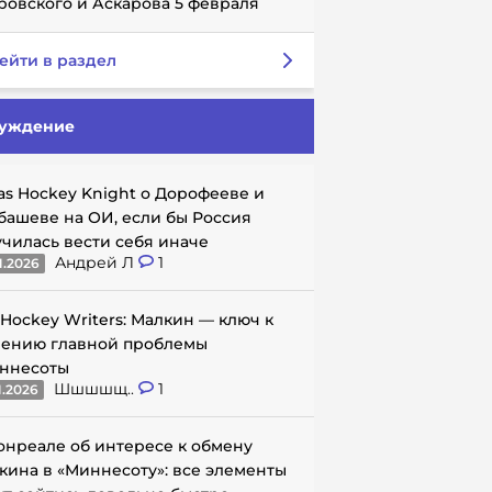
ровского и Аскарова 5 февраля
ейти в раздел
уждение
as Hockey Knight о Дорофееве и
башеве на ОИ, если бы Россия
училась вести себя иначе
Андрей Л
1
1.2026
 Hockey Writers: Малкин — ключ к
ению главной проблемы
ннесоты
Шшшшщ..
1
1.2026
онреале об интересе к обмену
кина в «Миннесоту»: все элементы