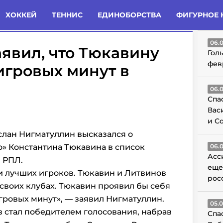
татьи
Комменты
Новости
ХОККЕЙ
ТЕННИС
ЕДИНОБОРСТВА
ФИГУРНОЕ 
ГО
06.
явил, что Тюкавину
Гол
фев
игровых минут в
06.
Спа
Вас
и С
слан Нигматуллин высказался о
» Константина Тюкавина в список
06.
Асс
 РПЛ.
еще
и лучших игроков. Тюкавин и Литвинов
рос
 своих клубах. Тюкавин проявил бы себя
игровых минут», — заявил
Нигматуллин.
05.
 стал победителем голосования, набрав
Спа