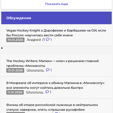
Показать еще
Обсуждение
Vegas Hockey Knight о Дорофееве и Барбашеве на ОИ, если
бы Россия «научилась вести себя иначе
Андрей Л
1
19.01.2026
The Hockey Writers: Малкин — ключ к решению главной
проблемы «Миннесоты
Шшшшщ..
1
13.01.2026
В Монреале об интересе к обмену Малкина в «Миннесоту»:
все элементы могут сойтись довольно быстро
Шшшшщ..
1
11.01.2026
Финны об отказе российской лыжнице в нейтральном
статусе: наверное, опять «страшная русофобия